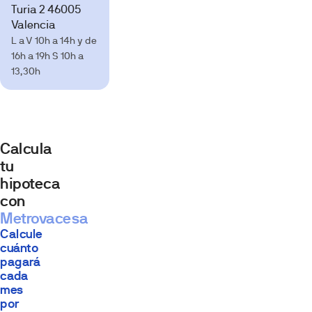
Turia 2 46005
Valencia
L a V 10h a 14h y de
16h a 19h S 10h a
13,30h
Calcula
tu
hipoteca
con
Metrovacesa
Calcule
cuánto
pagará
cada
mes
por