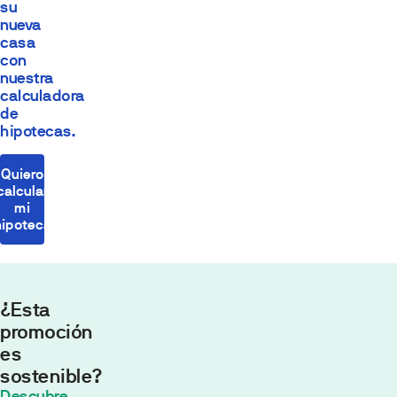
su
nueva
casa
con
nuestra
calculadora
de
hipotecas.
Quiero
calcular
mi
hipoteca
¿Esta
promoción
es
sostenible?
Cuota
Descubre