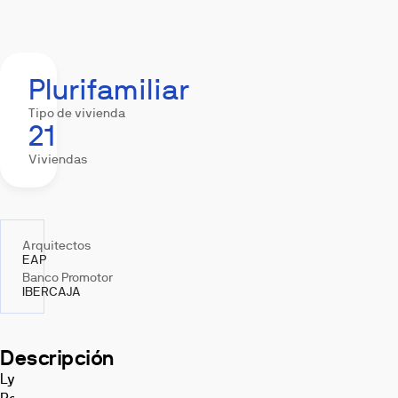
Resumen
Equipamiento
Descargas
Hipote
Plurifamiliar
Tipo de vivienda
21
Viviendas
Arquitectos
EAP
Banco Promotor
IBERCAJA
Descripción
Lyra