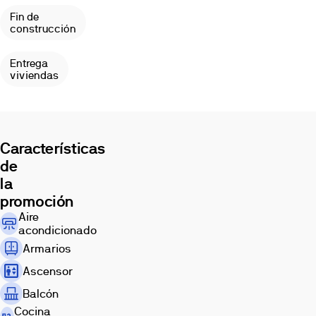
la
el
Fin de
comodidad
bienestar
construcción
en
en
el
el
Entrega
día
hogar.
viviendas
a
Imágenes
día.
Situado
junto
a
Características
la
de
Avenida
la
Cortes
promoción
Valencianas
Exterior
Piscina
Salón
Aire
y
acondicionado
al
Armarios
Palacio
de
Ascensor
Congresos,
Balcón
Lyra
Cocina
Residencial