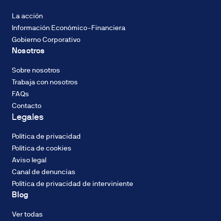
Descarbonización
del
La acción
2%
Información Económico-Financiera
TIN,
Gobierno Corporativo
con
Nosotros
sistema
CALIFICACIÓN
de
ENERGÉTICA
Sobre nosotros
amortización
Consumo de
Trabaja con nosotros
francés
energía: A
FAQs
de
Contacto
cuotas
Legales
constantes.
El
Política de privacidad
tipo
CALIFICACIÓN
Política de cookies
de
ENERGÉTICA
Aviso legal
Emisiones
interés
Canal de denuncias
(CO2): A
podrá
Política de privacidad de interviniente
ser
Blog
fijo
o
Ver todas
variable