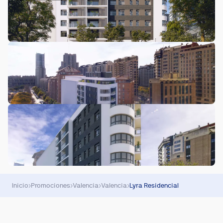
Inicio
›
Promociones
›
Valencia
›
Valencia
›
Lyra Residencial