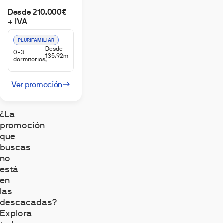
ficiencia
Desde 210.000€
nergética...
+ IVA
PLURIFAMILIAR
Desde
0-3
135,92m
dormitorios
2
Ver promoción
¿La
promoción
que
buscas
no
está
en
las
descacadas?
Explora