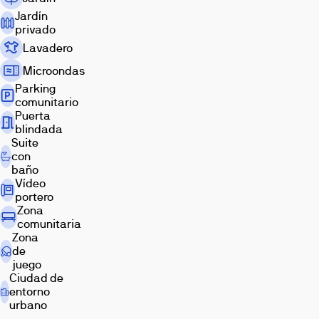
a
Jardín
privado
servicios
de
Lavadero
salud,
Microondas
educación,
Parking
deporte,
comunitario
cultura,
Puerta
ocio
blindada
y
Suite
con
conexiones
baño
que
Vídeo
facilitan
portero
el
Zona
día
comunitaria
a
Zona
día.
de
juego
Ciudad de
entorno
urbano