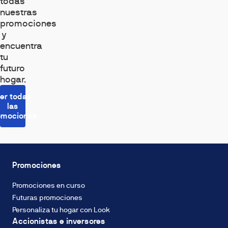
todas
nuestras
promociones
y
encuentra
tu
futuro
hogar.
er todas
las
omociones
Promociones
Promociones en curso
Futuras promociones
Personaliza tu hogar con Look
Accionistas e inversores