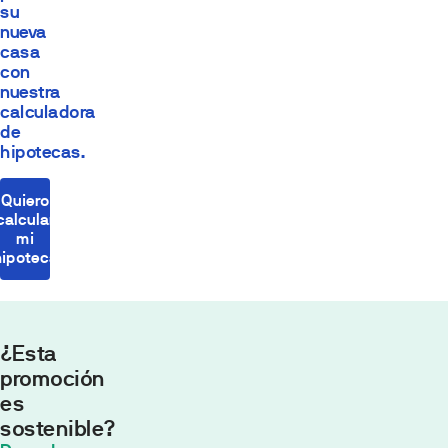
su
nueva
casa
con
nuestra
calculadora
de
hipotecas.
Quiero
calcular
mi
hipoteca
¿Esta
promoción
es
sostenible?
Cuota