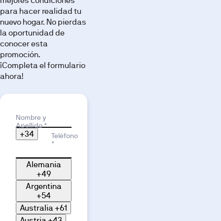
mejores condiciones
para hacer realidad tu
Imágenes
nuevo hogar. No pierdas
la oportunidad de
conocer esta
promoción.
¡Completa el formulario
ahora!
Terraza
Dormitorio
Baño
Motivo de interés
Nombre y
Apellido *
+34
Teléfono
*
Alemania
+49
Zona de
Argentina
Valla
juegos
Otros
comercial
+54
infantiles
Australia
+61
Austria
+43