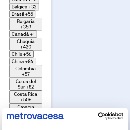
Bélgica
+32
Brasil
+55
Bulgaria
+359
Canadá
+1
Tour
Videos
Chequia
Virtual
+420
Imágenes,
Chile
+56
infografías
y
China
+86
recreaciones
3D
Colombia
con
+57
fines
ilustrativos.
Corea del
El
Sur
+82
amueblamiento,
elementos
Costa Rica
decorativos,
iluminación
+506
y
Croacia
atrezzo
mostrados
+385
no
Cuba
+53
forman
parte
Dinamarca
del