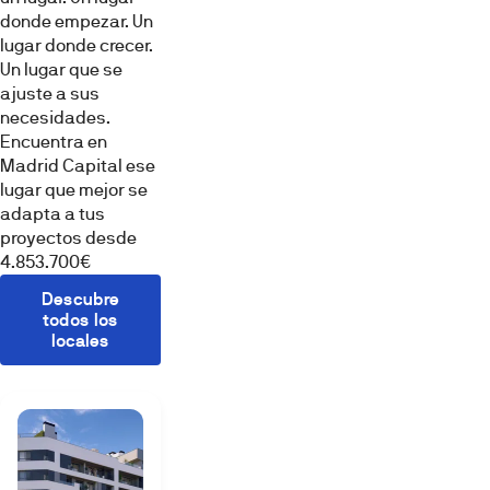
Fijo
Descarbonización
donde empezar. Un
del
lugar donde crecer.
2%
Un lugar que se
TIN,
ajuste a sus
con
necesidades.
sistema
CALIFICACIÓN
Encuentra en
de
ENERGÉTICA
Madrid Capital ese
amortización
Consumo de
lugar que mejor se
francés
energía: A
adapta a tus
de
proyectos desde
cuotas
4.853.700€
constantes.
El
Descubre
tipo
CALIFICACIÓN
todos los
locales
de
ENERGÉTICA
Emisiones
interés
(CO2): A
podrá
ser
fijo
o
variable