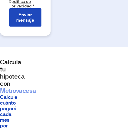
política de
privacidad *
Enviar
mensaje
Calcula
tu
hipoteca
con
Metrovacesa
Calcule
cuánto
pagará
cada
mes
por