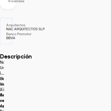
Viviendas
Arquitectos
NAC ARQUITECTOS SLP
Banco Promotor
BBVA
Descripción
Nova
Urbe:
¡Últimos
dos
Disfruta
locales!
de:
¡Fin
•
de
Amplio
Esta
construcción!
espacio
exclusiva
Aprovecha
exterior
promoción