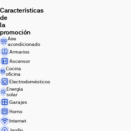
gran
espacio
Características
multiusos
de
en
la
planta
promoción
alta.
Aire
Ubicada
acondicionado
en
Armarios
Valencia,
Nova
Ascensor
Urbe
Cocina
se
oficina
integra
Electrodomésticos
en
Energía
un
solar
entorno
Garajes
urbano
Horno
consolidado,
con
Internet
acceso
Jardín
próximo