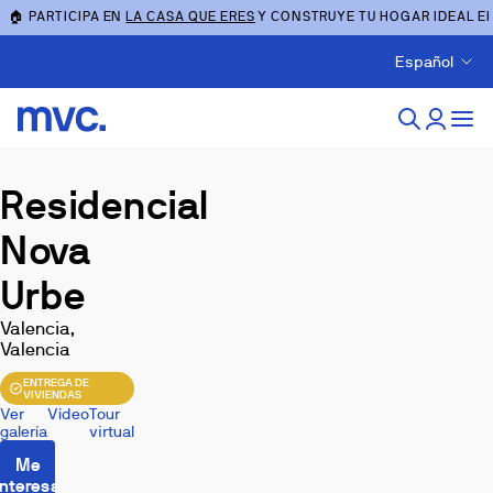
🏠 PARTICIPA EN
LA CASA QUE ERES
Y CONSTRUYE TU HOGAR IDEAL E
Español
Residencial
Nova
Urbe
Valencia,
Valencia
ENTREGA DE
VIVIENDAS
Ver
Vídeo
Tour
galería
virtual
Me
interesa