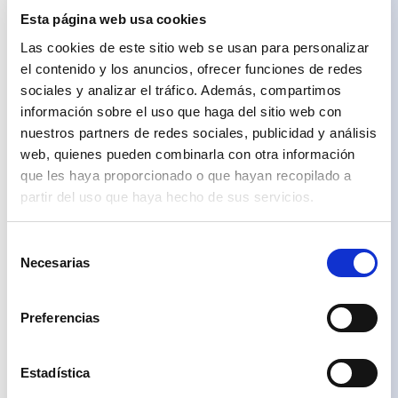
producto
+45
entregable
Esta página web usa cookies
Ecuador
salvo
que
+593
Las cookies de este sitio web se usan para personalizar
se
indique
Egipto
+20
el contenido y los anuncios, ofrecer funciones de redes
expresamente.
sociales y analizar el tráfico. Además, compartimos
Emiratos
Las
imágenes
Árabes
información sobre el uso que haga del sitio web con
pueden
Unidos
+971
no
nuestros partners de redes sociales, publicidad y análisis
reflejar
Eslovaquia
web, quienes pueden combinarla con otra información
con
+421
exactitud
que les haya proporcionado o que hayan recopilado a
dimensiones,
Eslovenia
acabados,
partir del uso que haya hecho de sus servicios.
+386
materiales
o
España
+34
equipamientos.
La
Selección
Estados
información
Necesarias
Unidos
+1
de
y
características
Estonia
+372
consentimiento
de
la
Finlandia
vivienda
Preferencias
+358
se
concretarán
Francia
+33
en
la
Grecia
+30
Estadística
documentación
contractual
Guatemala