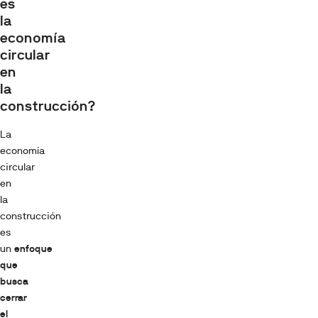
es
la
economía
circular
en
la
construcción?
La
economía
circular
en
la
construcción
es
un
enfoque
que
busca
cerrar
el