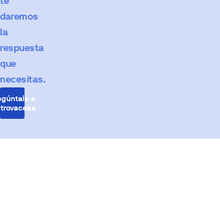
te
daremos
la
respuesta
que
necesitas.
egúntale a
trovacesa