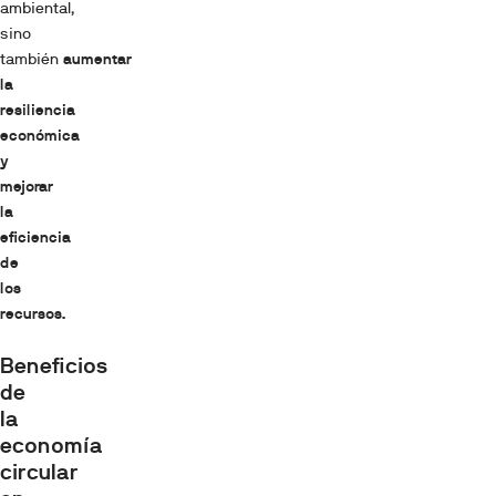
ambiental,
sino
también
aumentar
la
resiliencia
económica
y
mejorar
la
eficiencia
de
los
recursos.
Beneficios
de
la
economía
circular