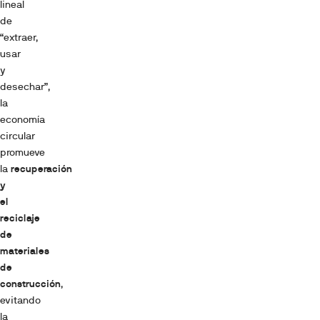
lineal
de
“extraer,
usar
y
desechar”,
la
economía
circular
promueve
la
recuperación
y
el
reciclaje
de
materiales
de
construcción
,
evitando
la