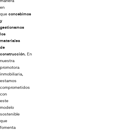
manera
en
que
concebimos
y
gestionamos
los
materiales
de
construcción.
En
nuestra
promotora
inmobiliaria,
estamos
comprometidos
con
este
modelo
sostenible
que
fomenta