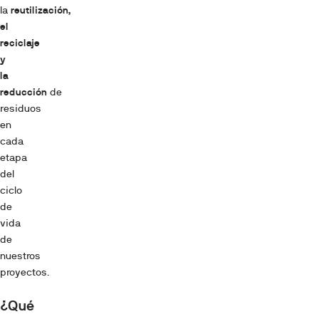
la
reutilización,
el
reciclaje
y
la
reducción
de
residuos
en
cada
etapa
del
ciclo
de
vida
de
nuestros
proyectos.
¿Qué