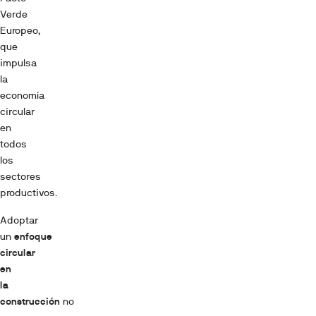
Verde
Europeo,
que
impulsa
la
economía
circular
en
todos
los
sectores
productivos.
Adoptar
un
enfoque
circular
en
la
construcción
no