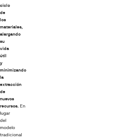
ciclo
de
los
materiales,
alargando
su
vida
útil
y
minimizando
la
extracción
de
nuevos
recursos.
En
lugar
del
modelo
tradicional