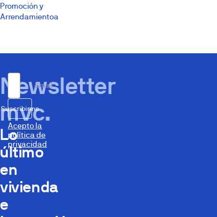
Promoción y
Arrendamientoa
Newsletter
Email
mvc.
Suscribirme
Acepto la
Lo
política de
privacidad
último
en
vivienda
e