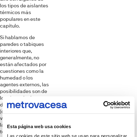
los tipos de aislantes
térmicos más
populares en este
capítulo.
Si hablamos de
paredes o tabiques
interiores que,
generalmente, no
están afectados por
cuestiones como la
humedad o los
agentes externos, las
posibilidades son de
lo más variopinto:
desde lana mineral
(de roca o fibra de
vidrio), pasando por
la pintura aislante
Esta página web usa cookies
térmica e, incluso,
Las cookies de este sitio web se usan para personalizar