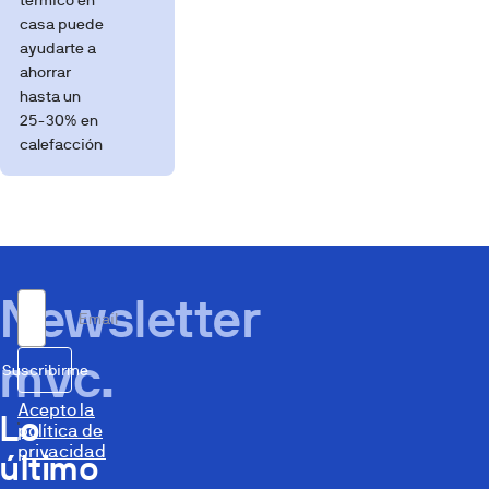
térmico en
casa puede
ayudarte a
ahorrar
hasta un
25-30% en
calefacción
Newsletter
Email
mvc.
Suscribirme
Acepto la
Lo
política de
privacidad
último