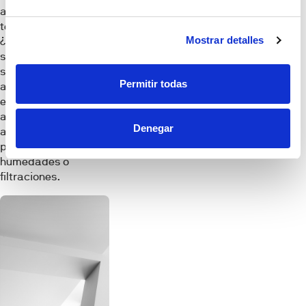
aislante térmico en
techos y cubiertas.
Mostrar detalles
¿El motivo? Tan
sencillo como que no
sólo propiciará el
Permitir todas
ahorro de energía en
el hogar sino que,
además, te ayudará
Denegar
a combatir
problemas de
humedades o
filtraciones.