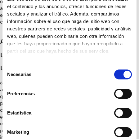
otros tipos de
el contenido y los anuncios, ofrecer funciones de redes
aislantes térmicos
sociales y analizar el tráfico. Además, compartimos
ecológicos como el
información sobre el uso que haga del sitio web con
corcho.
nuestros partners de redes sociales, publicidad y análisis
web, quienes pueden combinarla con otra información
Aislante
que les haya proporcionado o que hayan recopilado a
partir del uso que haya hecho de sus servicios.
térmico para
techos
Selección
Necesarias
de
¿Alguna vez has oído
consentimiento
aquello de que no hay
Preferencias
que empezar la casa
por el tejado? Sea
cual sea el orden que
Estadística
elijas, nuestra
recomendación pasa
porque no olvides
Marketing
incluir el mejor