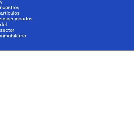
y
nuestros
artículos
seleccionados
del
sector
inmobiliario