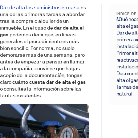
Dar de alta los suministros en casa
es
una de las primeras tareas a abordar
ÍNDICE D
¿Qué nece
tras la compra o alquiler de un
alta el ga
inmueble. En el caso de
dar de alta el
Dar de alt
gas
podemos decir que, en líneas
primera v
generales el procedimiento es más
instalaci
bien sencillo. Por norma, no suele
Primer alt
demorarse más de una semana, pero
reactivac
antes de empezar a pensar en llamar
instalaci
a la compañía, conviene que hagas
Document
acopio de la documentación, tengas
alta el ga
claro
cuánto cuesta dar de alta el gas
Tarifas d
o consultes la información sobre las
natural
tarifas existentes.