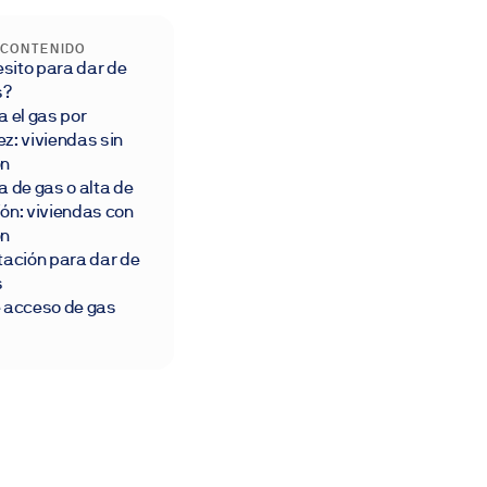
E CONTENIDO
sito para dar de
s?
a el gas por
ez: viviendas sin
ón
a de gas o alta de
ión: viviendas con
ón
ación para dar de
s
e acceso de gas