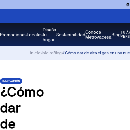

Diseña
Conoce
TU Á
Promociones
Locales
tu
Sostenibilidad
Blog
Metrovacesa
PER
hogar
Inicio
›
Inicio
›
Blog
›
¿Cómo dar de alta el gas en una nu
INNOVACIÓN
¿Cómo
dar
de