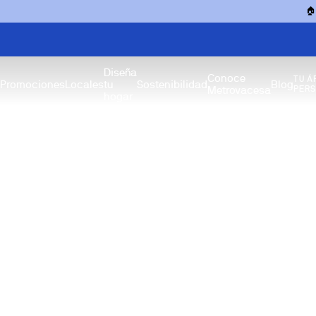

Diseña
Conoce
TU Á
Promociones
Locales
tu
Sostenibilidad
Blog
Metrovacesa
PER
hogar
Desarrollo Urban
Ciudades Sostenibles