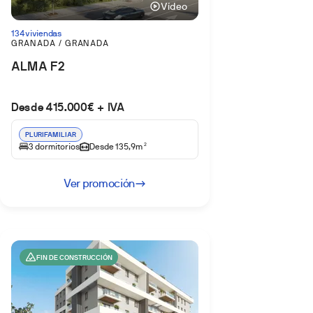
Vídeo
134 viviendas
GRANADA / GRANADA
ALMA F2
Desde 415.000€ + IVA
PLURIFAMILIAR
3 dormitorios
Desde 135,9m
2
Ver promoción
FIN DE CONSTRUCCIÓN