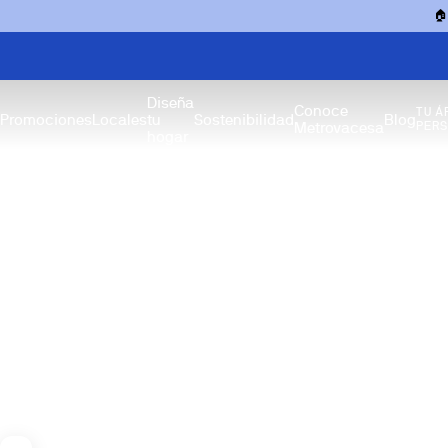

Diseña
Conoce
TU Á
Promociones
Locales
tu
Sostenibilidad
Blog
Metrovacesa
PER
hogar
Obra nueva en G