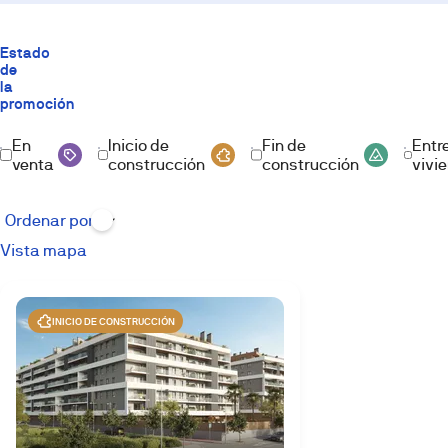
Estado
de
la
promoción
En
Inicio de
Fin de
Entr
venta
construcción
construcción
vivi
Vista mapa
INICIO DE CONSTRUCCIÓN