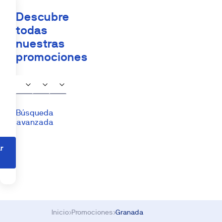
Descubre
todas
nuestras
promociones
Búsqueda
avanzada
r
s
Inicio
›
Promociones
›
Granada