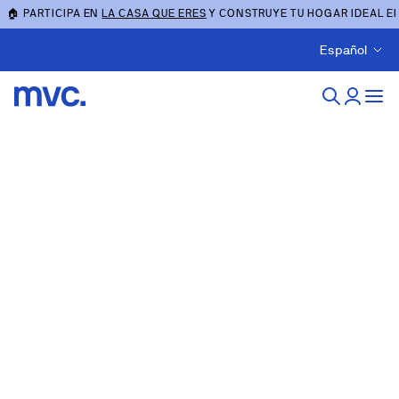
🏠 PARTICIPA EN
LA CASA QUE ERES
Y CONSTRUYE TU HOGAR IDEAL E
Español
Obra nueva en Arenys de
Mar