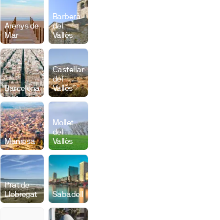
Barberà
Arenys de
del
Mar
Vallès
Castellar
del
Barcelona
Vallès
Mollet
del
Manresa
Vallès
Prat de
Llobregat
Sabadell