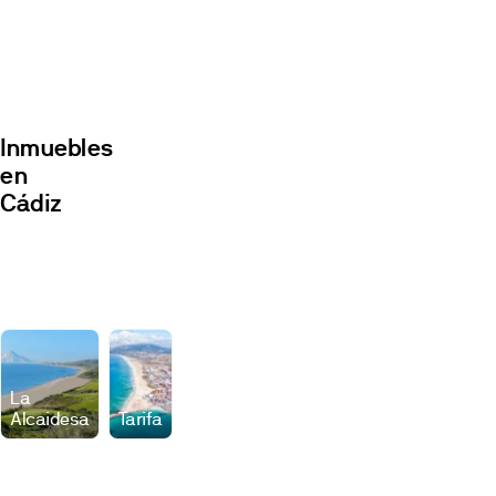
Inmuebles
en
Cádiz
Promociones
Locales
La
Alcaidesa
Tarifa