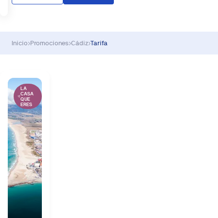
Inicio
›
Promociones
›
Cádiz
›
Tarifa
LA
CASA
QUE
ERES