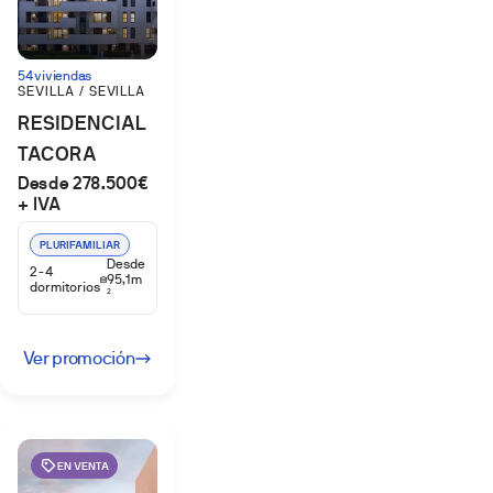
54 viviendas
SEVILLA / SEVILLA
RESIDENCIAL
TACORA
Desde 278.500€
+ IVA
PLURIFAMILIAR
Desde
2-4
95,1m
dormitorios
2
Ver promoción
EN VENTA