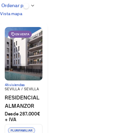
Vista mapa
EN VENTA
46 viviendas
SEVILLA / SEVILLA
RESIDENCIAL
ALMANZOR
Desde 287.000€
PALMAS
+ IVA
ALTAS
PLURIFAMILIAR