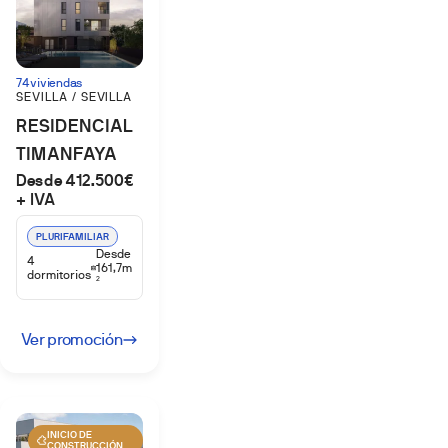
74 viviendas
SEVILLA / SEVILLA
RESIDENCIAL
TIMANFAYA
Desde 412.500€
+ IVA
PLURIFAMILIAR
Desde
4
161,7m
dormitorios
2
Ver promoción
INICIO DE
CONSTRUCCIÓN