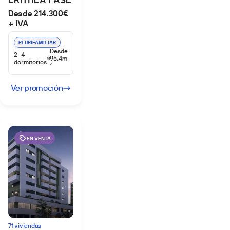
ERITHEA FASE
Desde 214.300€
2
+ IVA
PLURIFAMILIAR
Desde
2-4
95,4m
dormitorios
2
Ver promoción
EN VENTA
71 viviendas