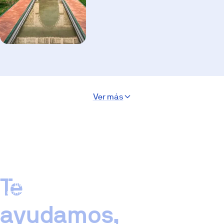
Ver más
Te
Enviar
consulta
ayudamos,