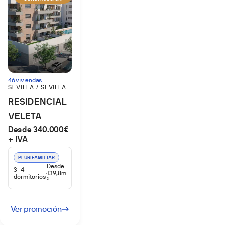
46 viviendas
SEVILLA / SEVILLA
RESIDENCIAL
VELETA
Desde 340.000€
PALMAS
+ IVA
ALTAS
PLURIFAMILIAR
Desde
3-4
139,8m
dormitorios
2
Ver promoción