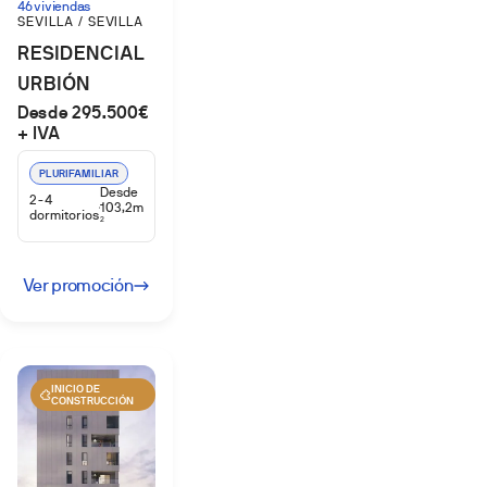
46 viviendas
SEVILLA / SEVILLA
Permitir todas
RESIDENCIAL
URBIÓN
Denegar
Desde 295.500€
PALMAS
+ IVA
ALTAS
PLURIFAMILIAR
Desde
2-4
103,2m
dormitorios
2
Ver promoción
INICIO DE
CONSTRUCCIÓN