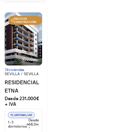
INICIO DE
CONSTRUCCIÓN
Vídeo
74 viviendas
SEVILLA / SEVILLA
RESIDENCIAL
ETNA
Desde 231.000€
+ IVA
PLURIFAMILIAR
Desde
1-3
68,3m
dormitorios
2