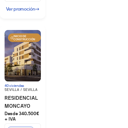
Ver promoción
INICIO DE
CONSTRUCCIÓN
40 viviendas
SEVILLA / SEVILLA
RESIDENCIAL
MONCAYO
Desde 340.500€
PALMAS
+ IVA
ALTAS