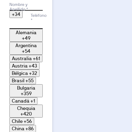
Motivo de interés
Nombre y
Apellido *
+34
Teléfono
*
Alemania
+49
Argentina
+54
Australia
+61
Austria
+43
Bélgica
+32
Brasil
+55
Bulgaria
+359
Canadá
+1
Chequia
+420
Chile
+56
China
+86