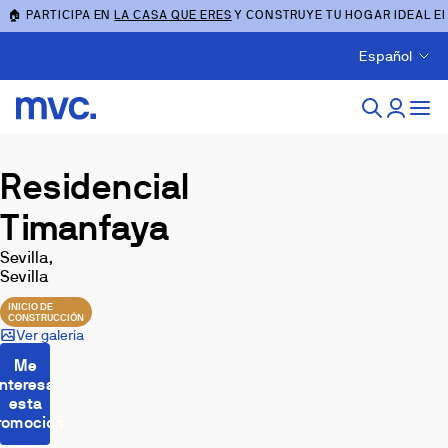
🏠 PARTICIPA EN
LA CASA QUE ERES
Y CONSTRUYE TU HOGAR IDEAL E
Español
Residencial
Timanfaya
Sevilla,
Sevilla
INICIO DE
CONSTRUCCIÓN
Ver galería
Me
interesa
esta
romoción