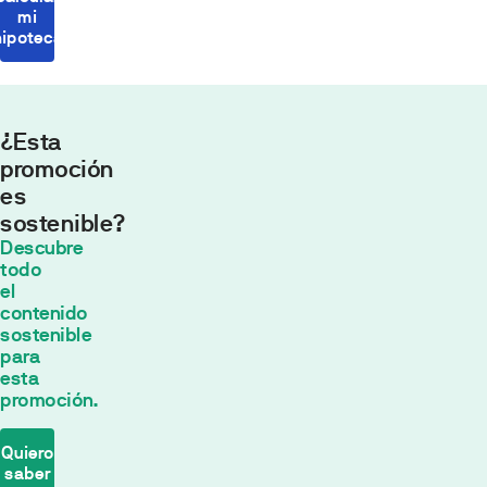
mi
hipoteca
¿Esta
promoción
es
sostenible?
Cuota
Descubre
mensual
todo
554,43
el
contenido
€*
sostenible
30
años con
para
un tipo de
esta
interés fijo de
promoción.
2
% TIN
*
El
Quiero
saber
cálculo