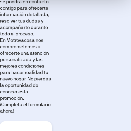
se pondrá en contacto
a través
contigo para ofrecerte
de
información detallada,
nuestra
resolver tus dudas y
galería de
acompañarte durante
imágenes.
todo el proceso.
En Metrovacesa nos
comprometemos a
ofrecerte una atención
personalizada y las
mejores condiciones
para hacer realidad tu
nuevo hogar. No pierdas
la oportunidad de
conocer esta
promoción.
¡Completa el formulario
ahora!