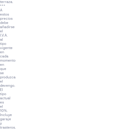
terraza.
y
***
la
A
estos
futura
precios
Ciudad
debe
añadirse
de
el
la
I.V.A.
al
Justicia,
tipo
vigente
en
en
una
cada
momento
zona
en
bien
que
se
conectada
produzca
y
el
devengo.
concebida
El
tipo
como
actual
uno
es
el
de
10%.
los
Incluye
garaje
nuevos
y
ejes
trasteros.