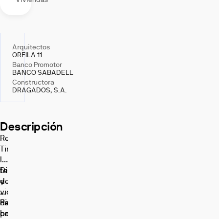
Arquitectos
ORFILA 11
Banco Promotor
BANCO SABADELL
Constructora
DRAGADOS, S.A.
Descripción
Residencial
Timanfaya:
luz,
terrazas
Disfruta
y
de:
vida
•
de
Piscina
La
barrio
comunitaria.
promoción