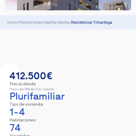
Inicio
›
Promociones
›
Sevilla
›
Sevilla
›
Residencial Timanfaya
Resumen
Viviendas
Equipamiento
Descar
412.500€
Precio desde
Precio sin 10% de I.V.A. incluido
Plurifamiliar
Tipo de vivienda
1-4
Habitaciones
74
Viviendas