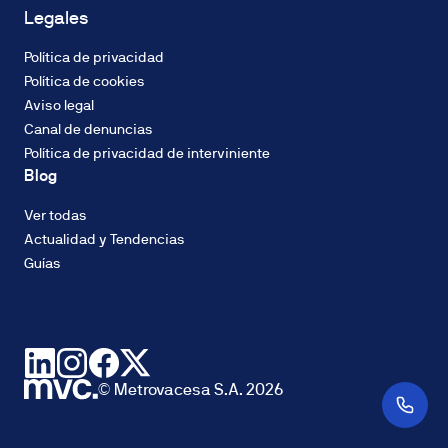
cuotas
Legales
constantes.
El
Política de privacidad
tipo
CALIFICACIÓN
Política de cookies
de
ENERGÉTICA
Aviso legal
Emisiones
interés
Canal de denuncias
(CO2): A
podrá
Política de privacidad de interviniente
ser
Blog
fijo
o
Ver todas
variable
DOMUM
Actualidad y Tendencias
y
Compromiso
Guías
variará
Sostenible
en
Metrovacesa
función
de
la
finalidad
© Metrovacesa S.A. 2026
del
SELLO VERDE
inmueble
Calificación
a
Edificio