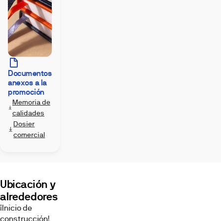
Documentos
Imágenes
anexos a la
promoción
Memoria de
calidades
Dosier
comercial
Exterior
Piscina
Terraza
Ubicación y
alrededores
¡Inicio de
construcción!