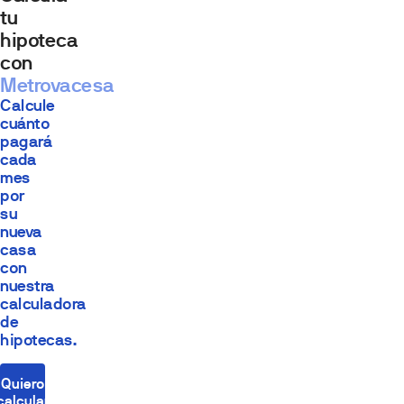
tu
hipoteca
con
Metrovacesa
Calcule
cuánto
pagará
cada
mes
por
su
nueva
casa
con
nuestra
calculadora
de
hipotecas.
Quiero
calcular