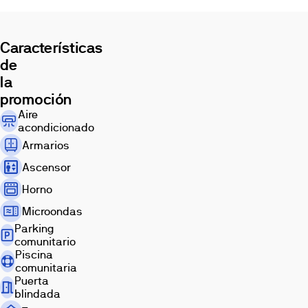
de
crecimiento
de
Características
Sevilla.
de
la
promoción
Aire
acondicionado
Armarios
Ascensor
Horno
Microondas
Parking
comunitario
Piscina
comunitaria
Puerta
blindada