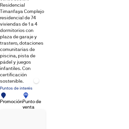
Residencial
Timanfaya Complejo
Salón
Cocina
Dormitorio
residencial de 74
viviendas de 1 a 4
dormitorios con
plaza de garaje y
trastero, dotaciones
comunitarias de
piscina, pista de
pádel y juegos
Baño
Otros
infantiles. Con
Imágenes,
certificación
infografías
sostenible.
y
recreaciones
Puntos de interés
3D
con
fines
Promoción
Punto de
ilustrativos.
El
venta
amueblamiento,
elementos
decorativos,
iluminación
y