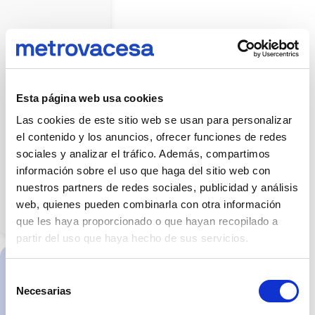
atrezzo
mostrados
no
forman
parte
del
producto
entregable
salvo
que
Esta página web usa cookies
se
indique
Las cookies de este sitio web se usan para personalizar
expresamente.
Las
el contenido y los anuncios, ofrecer funciones de redes
imágenes
pueden
sociales y analizar el tráfico. Además, compartimos
no
reflejar
información sobre el uso que haga del sitio web con
con
nuestros partners de redes sociales, publicidad y análisis
exactitud
dimensiones,
web, quienes pueden combinarla con otra información
acabados,
materiales
que les haya proporcionado o que hayan recopilado a
o
partir del uso que haya hecho de sus servicios.
equipamientos.
La
información
y
Selección
características
C. Enramadilla
de
Necesarias
de
nº 1, 41018.
la
vivienda
consentimiento
Sevilla