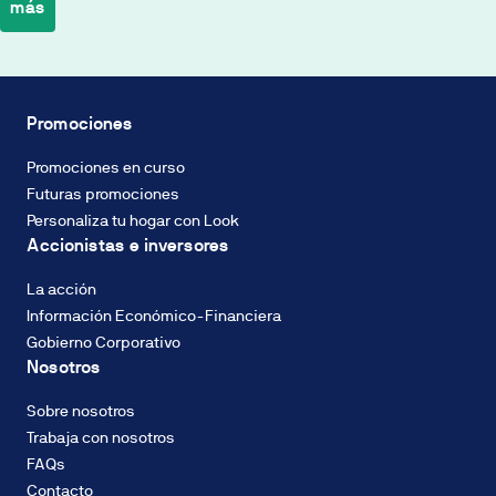
más
de
la
cuota
Biodiversidad
se
Eficiencia
realiza
energética
Promociones
en
Industrialización
base
Promociones en curso
Economía
a
Futuras promociones
circular
un
Recursos
Personaliza tu hogar con Look
Tipo
hidrícos
Accionistas e inversores
Fijo
Descarbonización
del
La acción
2%
Información Económico-Financiera
TIN,
Gobierno Corporativo
con
Nosotros
sistema
CALIFICACIÓN
de
ENERGÉTICA
Sobre nosotros
amortización
Consumo de
Trabaja con nosotros
francés
energía: A
FAQs
de
Contacto