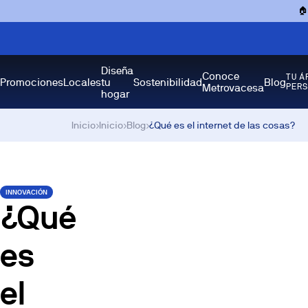

Diseña
Conoce
TU Á
Promociones
Locales
tu
Sostenibilidad
Blog
Metrovacesa
PER
hogar
Inicio
›
Inicio
›
Blog
›
¿Qué es el internet de las cosas?
INNOVACIÓN
¿Qué
es
el