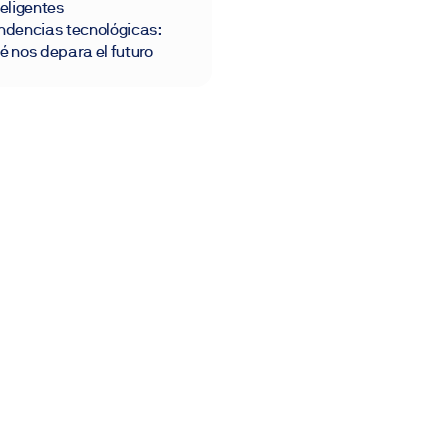
teligentes
ndencias tecnológicas:
é nos depara el futuro