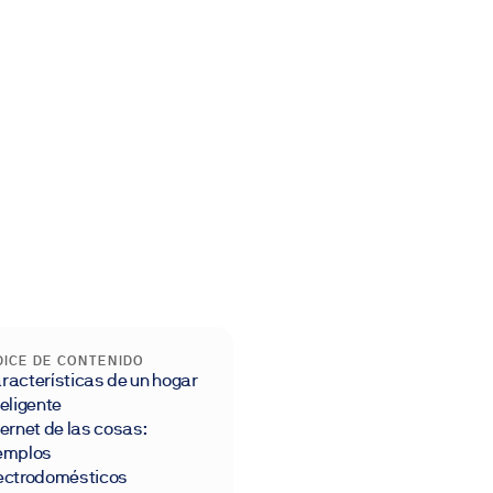
DICE DE CONTENIDO
racterísticas de un hogar
teligente
ternet de las cosas:
emplos
ectrodomésticos