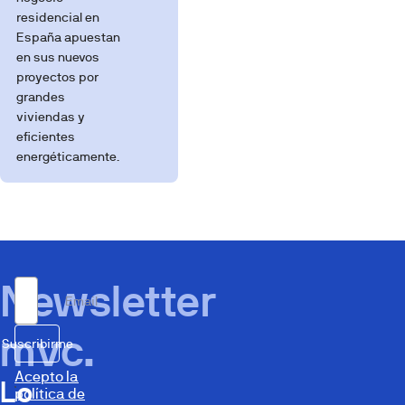
residencial en
España apuestan
en sus nuevos
proyectos por
grandes
viviendas y
eficientes
energéticamente.
Newsletter
Email
mvc.
Suscribirme
Acepto la
Lo
política de