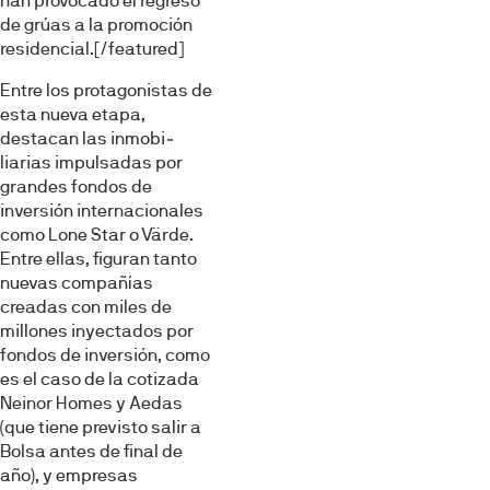
han provocado el regreso
de grúas a la promoción
residencial.[/featured]
Entre los protagonistas de
esta nueva etapa,
destacan las inmobi­
liarias impulsadas por
grandes fon­dos de
inversión internacionales
como Lone Star o Värde.
Entre ellas, figuran tanto
nuevas compa­ñías
creadas con miles de
millones inyectados por
fondos de inversión, como
es el caso de la cotizada
Neinor Homes y Aedas
(que tiene pre­visto salir a
Bolsa antes de final de
año), y empresas