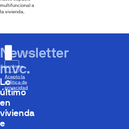
multifuncional a
la vivienda.
Newsletter
Email
mvc.
Suscribirme
Acepto la
Lo
política de
privacidad
último
en
vivienda
e