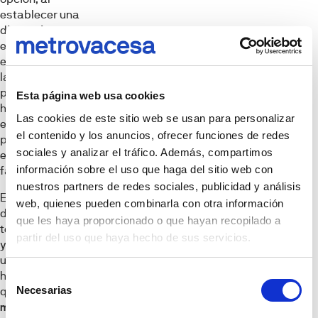
establecer una
distancia
espacial
evidente, salir de
la circulación
principal del
Esta página web usa cookies
hogar y no
Las cookies de este sitio web se usan para personalizar
ejercer la labor
el contenido y los anuncios, ofrecer funciones de redes
profesional bajo
sociales y analizar el tráfico. Además, compartimos
el mismo techo
información sobre el uso que haga del sitio web con
familiar.
nuestros partners de redes sociales, publicidad y análisis
En Norteamérica,
web, quienes pueden combinarla con otra información
donde esta
que les haya proporcionado o que hayan recopilado a
tendencia surgió
partir del uso que haya hecho de sus servicios.
y ya se ha hecho
un gran hueco,
hay empresas
Selección
Necesarias
que ofrecen
de
microoficinas
consentimiento