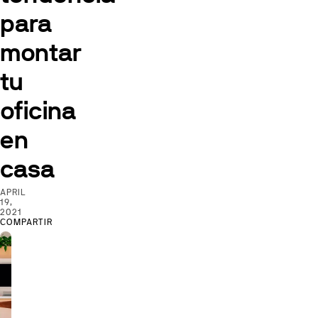
para
montar
tu
oficina
en
casa
APRIL
19,
2021
COMPARTIR