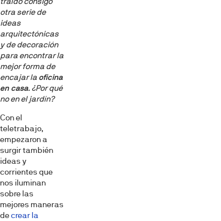
traído consigo
otra serie de
ideas
arquitectónicas
y de decoración
para encontrar la
mejor forma de
encajar la
oficina
en casa
. ¿Por qué
no en el jardín?
Con el
teletrabajo,
empezaron a
surgir también
ideas y
corrientes que
nos iluminan
sobre las
mejores maneras
de
crear la