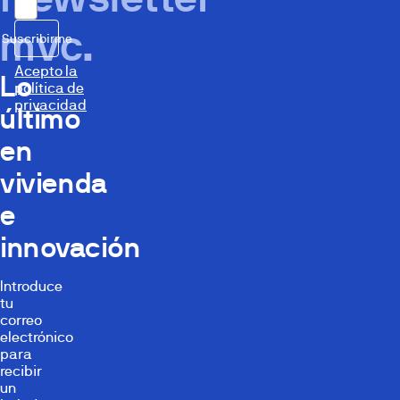
mvc.
Suscribirme
Acepto la
Lo
política de
privacidad
último
en
vivienda
e
innovación
Introduce
tu
correo
electrónico
para
recibir
un