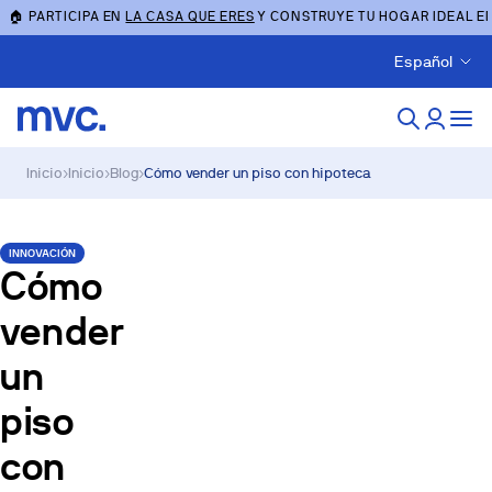
🏠 PARTICIPA EN
LA CASA QUE ERES
Y CONSTRUYE TU HOGAR IDEAL E
Español
Inicio
›
Inicio
›
Blog
›
Cómo vender un piso con hipoteca
INNOVACIÓN
Cómo
vender
un
piso
con