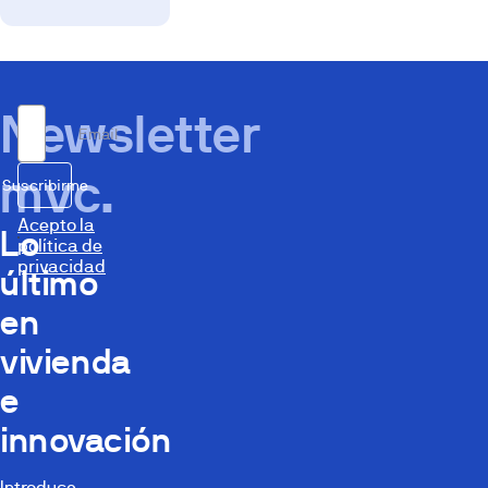
Newsletter
Email
mvc.
Suscribirme
Acepto la
Lo
política de
privacidad
último
en
vivienda
e
innovación
Introduce