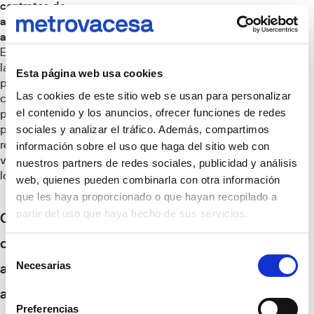
contratos de
arrendamiento
anteriores a 1994
.
Esta reforma eliminó
la prórroga forzosa
Esta página web usa cookies
para los nuevos
Las cookies de este sitio web se usan para personalizar
contratos,
el contenido y los anuncios, ofrecer funciones de redes
permitiendo a los
propietarios
sociales y analizar el tráfico. Además, compartimos
recuperar sus
información sobre el uso que haga del sitio web con
viviendas al finalizar
nuestros partners de redes sociales, publicidad y análisis
los acuerdos.
web, quienes pueden combinarla con otra información
que les haya proporcionado o que hayan recopilado a
partir del uso que haya hecho de sus servicios.
Cambios en los
contratos de
Selección
Necesarias
alquiler
de
consentimiento
anteriores a 1985
Preferencias