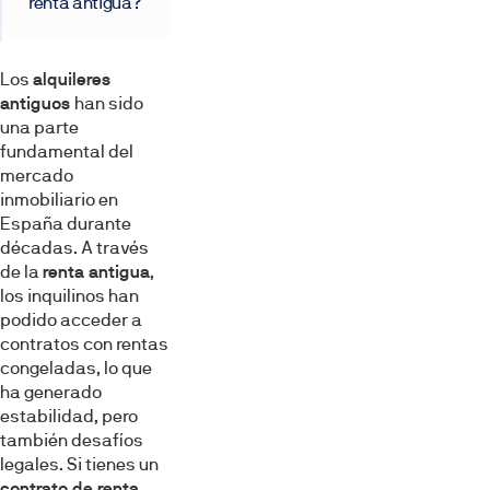
renta antigua?
Los
alquileres
antiguos
han sido
una parte
fundamental del
mercado
inmobiliario en
España durante
décadas. A través
de la
renta antigua
,
los inquilinos han
podido acceder a
contratos con rentas
congeladas, lo que
ha generado
estabilidad, pero
también desafíos
legales. Si tienes un
contrato de renta