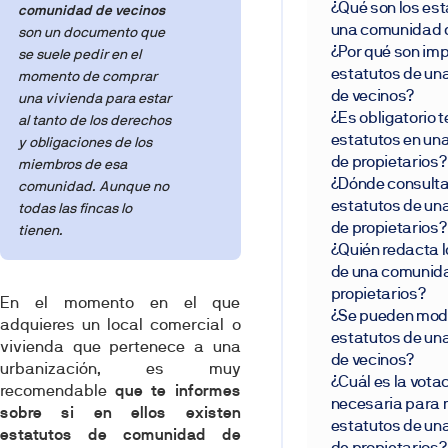
¿Qué son los est
comunidad
de vecinos
una comunidad 
son un documento que
¿Por qué son imp
se suele pedir en el
estatutos de u
momento de comprar
de vecinos?
una vivienda para estar
¿Es obligatorio 
al tanto de los derechos
estatutos en u
y obligaciones de los
de propietarios?
miembros de esa
¿Dónde consulta
comunidad. Aunque no
estatutos de u
todas las fincas lo
de propietarios?
tienen.
¿Quién redacta l
de una comunid
propietarios?
En el momento en el que
¿Se pueden modi
adquieres un local comercial o
estatutos de u
vivienda que pertenece a una
de vecinos?
urbanización, es muy
¿Cuál es la vota
recomendable
que te informes
necesaria para m
sobre si en ellos existen
estatutos de u
estatutos de comunidad de
de propietarios?