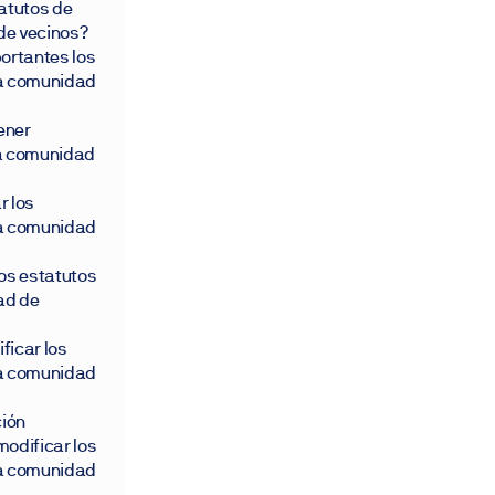
atutos de
de vecinos?
ortantes los
na comunidad
tener
na comunidad
r los
na comunidad
os estatutos
ad de
ficar los
na comunidad
ción
odificar los
na comunidad