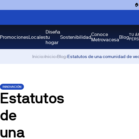

Diseña
Conoce
TU Á
Promociones
Locales
tu
Sostenibilidad
Blog
Metrovacesa
PER
hogar
Inicio
›
Inicio
›
Blog
›
Estatutos de una comunidad de vec
INNOVACIÓN
Estatutos
de
una