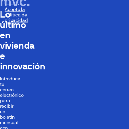
mvc.
Acepto la
Lo
política de
privacidad
último
en
vivienda
e
innovación
Introduce
tu
correo
electrónico
para
recibir
un
boletín
mensual
con