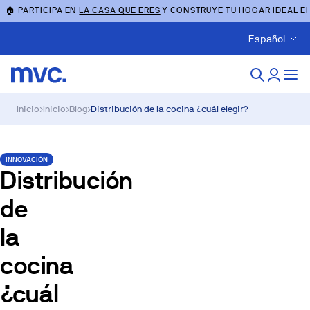
🏠 PARTICIPA EN
LA CASA QUE ERES
Y CONSTRUYE TU HOGAR IDEAL E
Español
Inicio
›
Inicio
›
Blog
›
Distribución de la cocina ¿cuál elegir?
INNOVACIÓN
Distribución
de
la
cocina
¿cuál