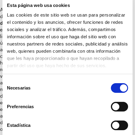
Esta página web usa cookies
Al contrario que la
Las cookies de este sitio web se usan para personalizar
distribución en L, la
el contenido y los anuncios, ofrecer funciones de redes
distribución de
sociales y analizar el tráfico. Además, compartimos
cocina lineal
se
limita a ocupar una
información sobre el uso que haga del sitio web con
única pared. Lo que,
nuestros partners de redes sociales, publicidad y análisis
a priori, pudiera
web, quienes pueden combinarla con otra información
considerarse un
que les haya proporcionado o que hayan recopilado a
hándicap es en
partir del uso que haya hecho de sus servicios.
realidad su mayor
ventaja para
Selección
aprovechar al
Necesarias
máximo las
de
dimensiones de una
consentimiento
estancia alargada y
Preferencias
estrecha o, incluso,
apostar por un
diseño de cocina
Estadística
oculta integrada con