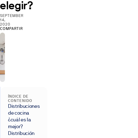
elegir?
SEPTEMBER
14,
2020
COMPARTIR
ÍNDICE DE
CONTENIDO
Distribuciones
de cocina
¿cuál es la
mejor?
Distribución