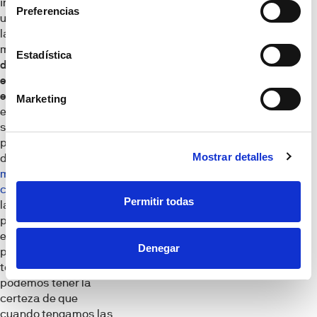
inminente es todo
Preferencias
uno. Al contrario que
las casas de segunda
mano, las
viviendas
Estadística
de obra nueva se
entregan listas para
entrar a vivir
lo que,
Marketing
en la práctica,
supone no tener que
pensar en reformas
Mostrar detalles
de ningún tipo.
La
memoria de
calidades
, así como
Permitir todas
las características
propias del inmueble
están claras de inicio
Denegar
por lo que, una vez
tomada la decisión,
podemos tener la
certeza de que
cuando tengamos las