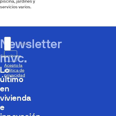
piscina, jardines y
servicios varios.
Newsletter
Email
mvc.
Suscribirme
Acepto la
Lo
política de
privacidad
último
en
vivienda
e