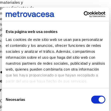
materiales y
procedimientos de
mejor calidad. Todo
ello se traduce no
solo en la reducción
de la huella ecológica
Esta página web usa cookies
de las propias
Las cookies de este sitio web se usan para personalizar
construcciones, sino
el contenido y los anuncios, ofrecer funciones de redes
también en un
notable ahorro
sociales y analizar el tráfico. Además, compartimos
económico.
información sobre el uso que haga del sitio web con
nuestros partners de redes sociales, publicidad y análisis
web, quienes pueden combinarla con otra información
● Listas para
que les haya proporcionado o que hayan recopilado a
entrar a vivir y sin
partir del uso que haya hecho de sus servicios.
reformas
Selección
Necesarias
de
Comprar una casa y
pensar en mudanza
consentimiento