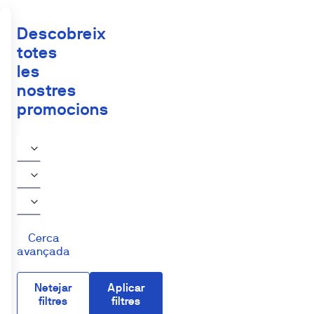
Descobreix
totes
les
nostres
promocions
Cerca
avançada
Netejar
Aplicar
filtres
filtres