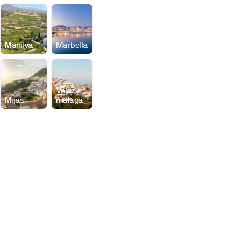
Manilva
Marbella
Vélez-
Mijas
málaga