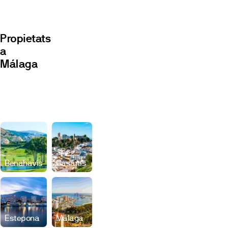
Propietats
a
Málaga
Promocions
Locals
Benahavís
Casares
Estepona
Málaga