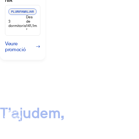
IVA
PLURIFAMILIAR
Des
3
de
dormitoris
141,1m
2
Veure
promoció
T’ajudem,
Enviar
consulta
No
trobes