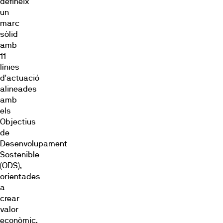
defineix
un
marc
sòlid
amb
11
línies
d'actuació
alineades
amb
els
Objectius
de
Desenvolupament
Sostenible
(ODS),
orientades
a
crear
valor
econòmic,