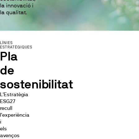
la innovació i
la qualitat.
LÍNIES
ESTRATÈGIQUES
Pla
de
sostenibilitat
L'Estratègia
ESG27
recull
l'experiència
i
els
avenços