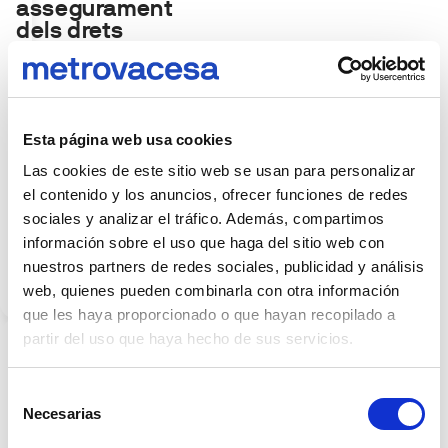
assegurament
dels drets
humans
Garantia de
respecte i
compliment
dels drets
Esta página web usa cookies
humans a
Las cookies de este sitio web se usan para personalizar
tota la
cadena de
el contenido y los anuncios, ofrecer funciones de redes
valor,
sociales y analizar el tráfico. Además, compartimos
promovent
información sobre el uso que haga del sitio web con
pràctiques
nuestros partners de redes sociales, publicidad y análisis
ètiques i
web, quienes pueden combinarla con otra información
transparents.
que les haya proporcionado o que hayan recopilado a
partir del uso que haya hecho de sus servicios.
Selección
Necesarias
de
consentimiento