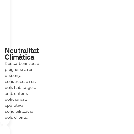
Neutralitat
Climàtica
Descarbonització
progressiva en
disseny,
construcció i ús
dels habitatges,
amb criteris
deficiència
operativa i
sensibilització
dels clients.