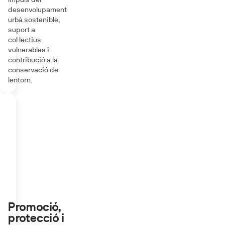
desenvolupament
urbà sostenible,
suport a
col·lectius
vulnerables i
contribució a la
conservació de
lentorn.
Promoció,
protecció i