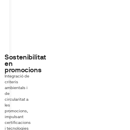
Sostenibilitat
en
promocions
Integració de
criteris
ambientals i
de
circularitat a
les
promocions,
impulsant
certificacions
i tecnologies