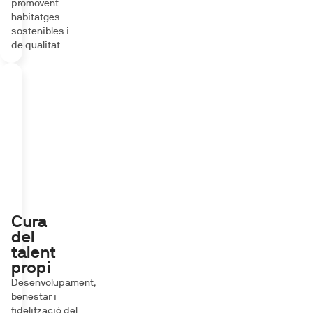
promovent
habitatges
sostenibles i
de qualitat.
Cura
del
talent
propi
Desenvolupament,
benestar i
fidelització del