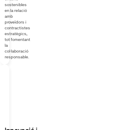
sostenibles
en la relació
amb
proveïdors i
contractistes
estratègics,
tot fomentant
la
col·laboració
responsable.