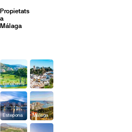
Propietats
a
Málaga
Promocions
Locals
Benahavís
Casares
Estepona
Málaga