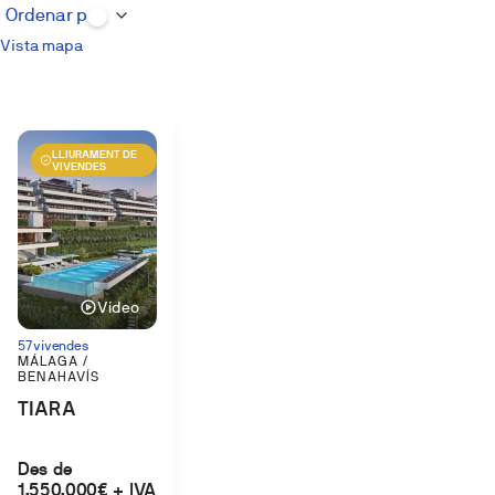
Vista mapa
LLIURAMENT DE
VIVENDES
Vídeo
57 vivendes
MÁLAGA /
BENAHAVÍS
TIARA
Des de
1.550.000€ + IVA