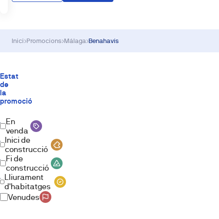
Inici
›
Promocions
›
Málaga
›
Benahavís
Estat
de
la
promoció
En
venda
Inici de
construcció
Fi de
construcció
Lliurament
d'habitatges
Venudes