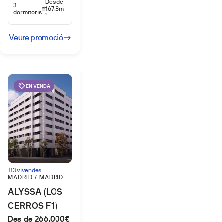
Des de
3
167,8m
dormitoris
2
Veure promoció
EN VENDA
113 vivendes
MADRID / MADRID
ALYSSA (LOS
CERROS F1)
Des de 266.000€