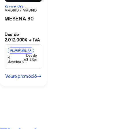
92 vivendes
MADRID / MADRID
MESENA 80
Des de
2.012.000€ + IVA
PLURIFAMILIAR
Des de
4
317,5m
dormitoris
2
Veure promoció