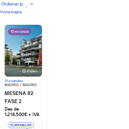
Vista mapa
EN VENDA
Vídeo
21 vivendes
MADRID / MADRID
MESENA 82
FASE 2
Des de
(MADRID)
1.218.500€ + IVA
PLURIFAMILIAR