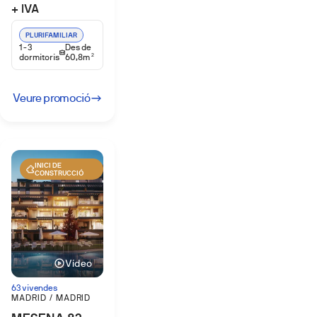
+ IVA
PLURIFAMILIAR
1-3
Des de
dormitoris
60,8m
2
Veure promoció
INICI DE
CONSTRUCCIÓ
Vídeo
63 vivendes
MADRID / MADRID