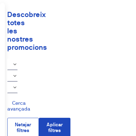
Descobreix
totes
les
nostres
promocions
Cerca
avançada
Netejar
Aplicar
filtres
filtres