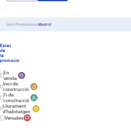
Inici
›
Promocions
›
Madrid
Estat
de
la
promoció
En
venda
Inici de
construcció
Fi de
construcció
Lliurament
d'habitatges
Venudes