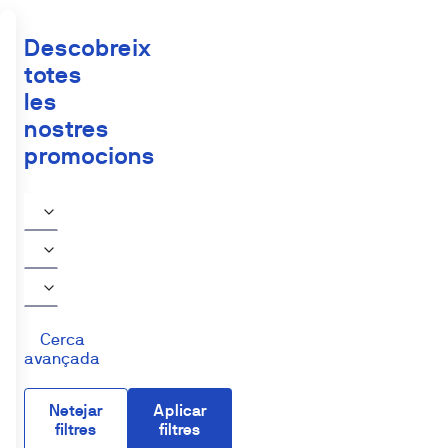
Descobreix
totes
les
nostres
promocions
Cerca
avançada
Netejar
Aplicar
filtres
filtres