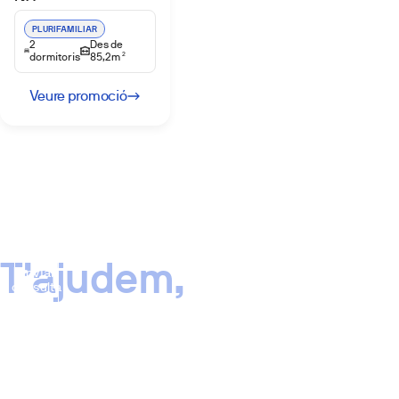
PLURIFAMILIAR
2
Des de
dormitoris
85,2m
2
Veure promoció
T’ajudem,
Enviar
consulta
No
trobes
una