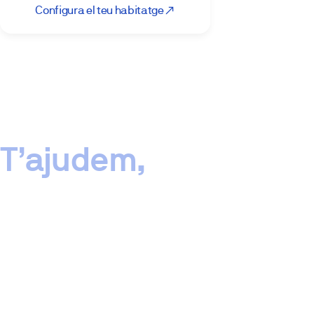
Configura el teu habitatge
T’ajudem,
No
trobes
una
promoció
per
nviar