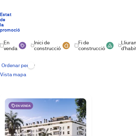
Estat
de
la
promoció
En
Inici de
Fi de
Lliura
venda
construcció
construcció
d'habi
Vista mapa
EN VENDA