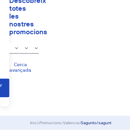
Descobreix
totes
les
nostres
promocions
Cerca
avançada
r
s
Inici
›
Promocions
›
Valencia
›
Sagunto/sagunt