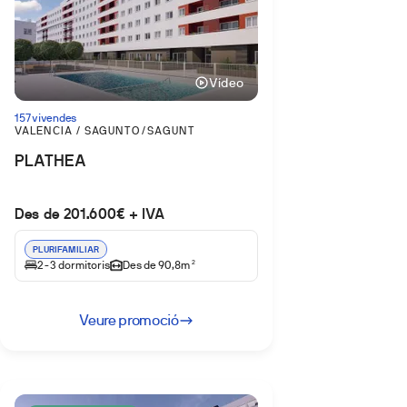
Vídeo
157 vivendes
VALENCIA / SAGUNTO/SAGUNT
PLATHEA
Des de 201.600€ + IVA
PLURIFAMILIAR
2-3 dormitoris
Des de 90,8m
2
Veure promoció