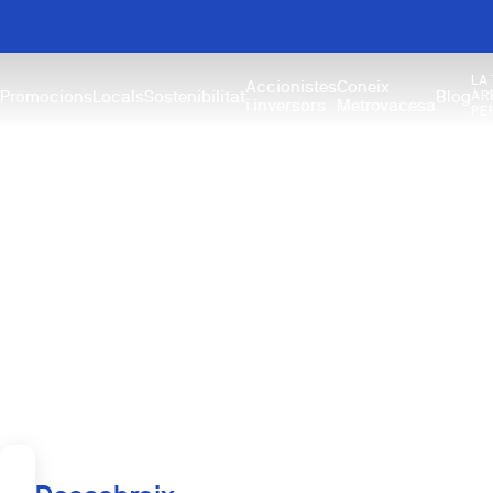
LA
Accionistes
Coneix
Promocions
Locals
Sostenibilitat
Blog
ÀR
i inversors
Metrovacesa
PE
Obra nova a Sag