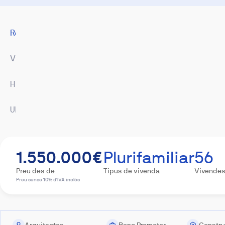
Resum
Vivendes
Hipoteca
Ubicació
1.550.000€
Plurifamiliar
56
Preu des de
Tipus de vivenda
Vivende
Preu sense 10% d'IVA inclòs
Imatges