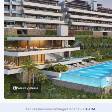
Veure galeria
Inici
›
Promocions
›
Málaga
›
Benahavís
›
TIARA