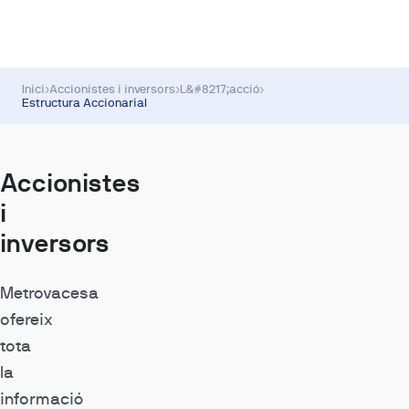
Inici
›
Accionistes i inversors
›
L&#8217;acció
›
Estructura Accionarial
Accionistes
i
inversors
Metrovacesa
ofereix
tota
la
informació