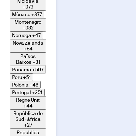
Moldàvia
+373
Mònaco
+377
Montenegro
+382
Noruega
+47
Nova Zelanda
+64
Països
Baixos
+31
Panamà
+507
Perú
+51
Polònia
+48
Portugal
+351
Regne Unit
+44
República de
Sud-àfrica
+27
República