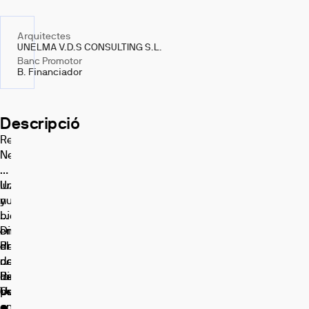
Arquitectes
UNELMA V.D.S CONSULTING S.L.
Banc Promotor
B. Financiador
Descripció
Residencial
Nea:
terrazas,
luz
Un
y
nuevo
bienestar
residencial
en
en
Disfruta
Prados
el
de:
de
noreste
•
la
de
Piscina
La
Vega
Oviedo,
comunitaria.
promoción
en
•
cuenta