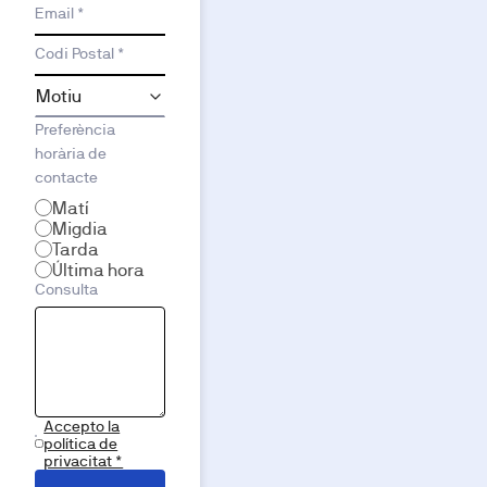
Email *
Codi Postal *
Preferència
horària de
contacte
Matí
Migdia
Tarda
Última hora
Consulta
Accepto la
política de
privacitat *