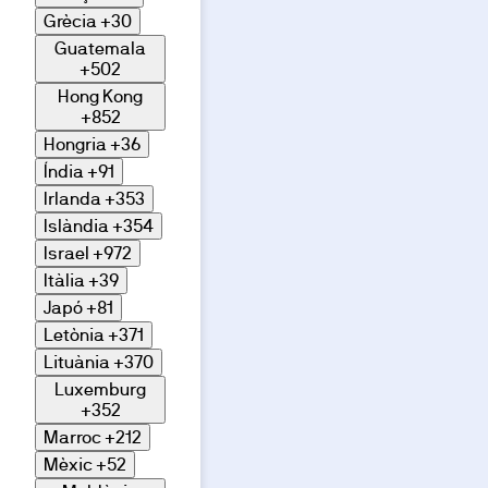
Grècia
+30
Guatemala
+502
Hong Kong
+852
Hongria
+36
Índia
+91
Irlanda
+353
Islàndia
+354
Israel
+972
Itàlia
+39
Japó
+81
Letònia
+371
Lituània
+370
Luxemburg
+352
Marroc
+212
Mèxic
+52