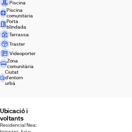
Piscina
Piscina
comunitària
Porta
blindada
Terrassa
Traster
Videoporter
Zona
comunitària
Ciutat
d'entorn
urbà
Imatges
Ubicació i
voltants
Residencial Nea:
terrazas, luz y