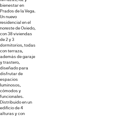
bienestar en
Prados de la Vega.
Exterior
Saló
Terrassa
Un nuevo
residencial en el
noreste de Oviedo,
con 38 viviendas
de 2 y 3
dormitorios, todas
con terraza,
además de garaje
Cuina
Dormitori
Bany
y trastero,
diseñado para
disfrutar de
espacios
luminosos,
cómodos y
funcionales.
Distribuido en un
Tour
Altres
Vídeos
edificio de 4
Virtual
alturas y con
Imatges,