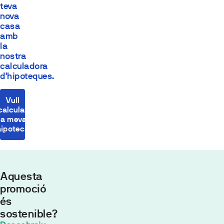
teva
nova
casa
amb
la
nostra
calculadora
d'hipoteques.
Vull
calcular
la meva
hipoteca
Aquesta
promoció
és
sostenible?
Quota