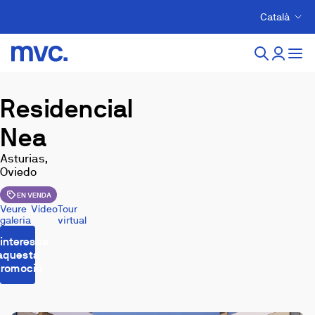
Català
Residencial
Nea
Asturias,
Oviedo
EN VENDA
Veure
Vídeo
Tour
galeria
virtual
interessa
aquesta
romoció