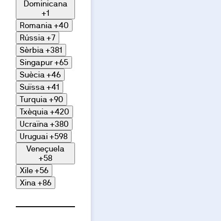
Dominicana
+1
Romania
+40
Rússia
+7
Sèrbia
+381
Singapur
+65
Suècia
+46
Suïssa
+41
Turquia
+90
Txèquia
+420
Ucraïna
+380
Uruguai
+598
Veneçuela
+58
Xile
+56
Xina
+86