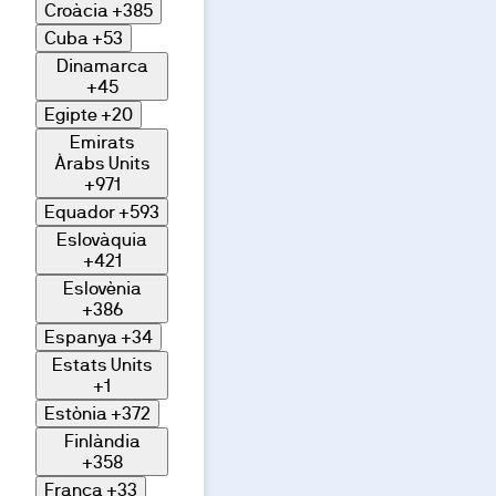
Croàcia
+385
Cuba
+53
Dinamarca
+45
Egipte
+20
Emirats
Àrabs Units
+971
Equador
+593
Eslovàquia
+421
Eslovènia
+386
Espanya
+34
Estats Units
+1
Estònia
+372
Finlàndia
+358
França
+33