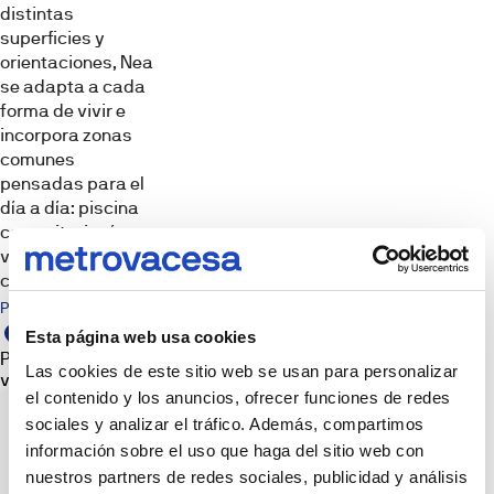
infografies
distintas
i
superficies y
recreacions
3D
orientaciones, Nea
amb
se adapta a cada
finalitats
il·lustratives.
forma de vivir e
El
incorpora zonas
mobiliari,
els
comunes
elements
decoratius,
pensadas para el
la
día a día: piscina
il·luminació
i
comunitaria, áreas
l'attrezzo
verdes y sala
mostrats
no
comunitaria.
formen
part
Punts d'interès
del
producte
Esta página web usa cookies
lliurable
Promoció i punt de
llevat
Las cookies de este sitio web se usan para personalizar
venda
que
el contenido y los anuncios, ofrecer funciones de redes
s'indiqui
expressament.
sociales y analizar el tráfico. Además, compartimos
Les
imatges
información sobre el uso que haga del sitio web con
poden
no
nuestros partners de redes sociales, publicidad y análisis
reflectir