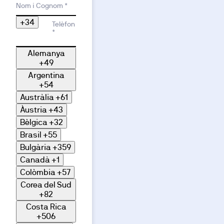
Motiu d'interès
Nom i Cognom *
+34
Telèfon
*
Alemanya
+49
Argentina
+54
Austràlia
+61
Àustria
+43
Bèlgica
+32
Brasil
+55
Bulgària
+359
Canadà
+1
Colòmbia
+57
Corea del Sud
+82
Costa Rica
+506