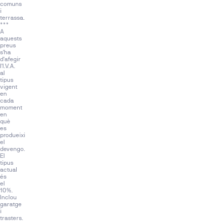
comuns
diario.
i
terrassa.
***
A
aquests
preus
s'ha
d'afegir
l'I.V.A.
al
tipus
vigent
en
cada
moment
en
què
es
produeixi
el
devengo.
El
tipus
actual
és
el
10%.
Inclou
garatge
i
trasters.