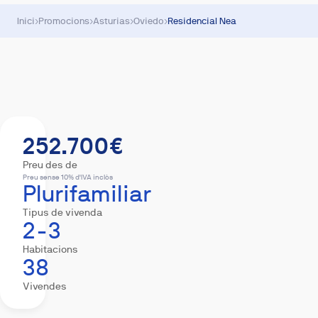
Inici
›
Promocions
›
Asturias
›
Oviedo
›
Residencial Nea
Resum
Vivendes
Equipament
Hipoteca
252.700€
Preu des de
Preu sense 10% d'IVA inclòs
Plurifamiliar
Tipus de vivenda
2-3
Habitacions
38
Vivendes