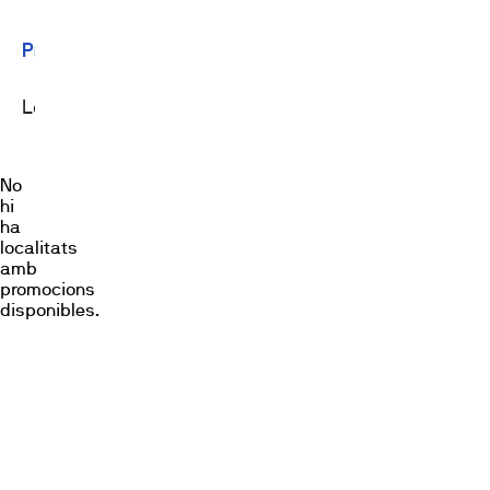
Promocions
Locals
No
hi
ha
localitats
amb
promocions
disponibles.