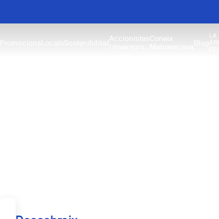
LA
Accionistes
Coneix
Promocions
Locals
Sostenibilitat
Blog
ÀR
i inversors
Metrovacesa
PE
Obra nova a atria