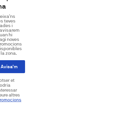
na
eixa'ns
es teves
ades i
'avisarem
uan hi
agi noves
romocions
isponibles
 la zona.
Avisa'm
otser et
odria
nteressar
eure altres
romocions