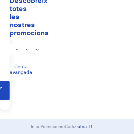
Descobreix
totes
les
nostres
promocions
Cerca
avançada
r
s
Inici
›
Promocions
›
Cádiz
›
atria-f1