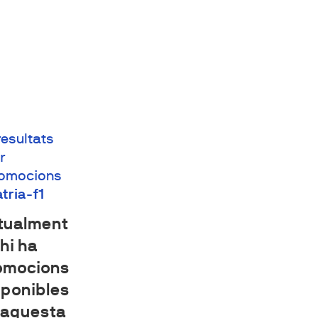
resultats
r
omocions
atria-f1
tualment
hi ha
omocions
sponibles
 aquesta