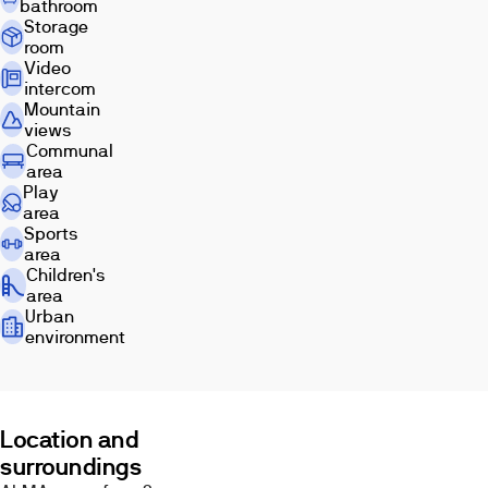
bathroom
Storage
room
Video
intercom
Mountain
views
Communal
Living
area
Exterior
Kitchen
room
Play
area
Sports
area
Children's
area
Urban
environment
Bedroom
Bathroom
Terrace
Location and
surroundings