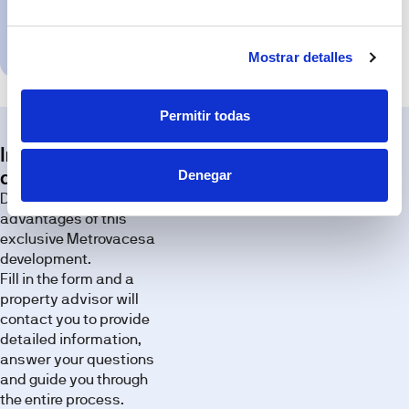
specifications;
any
Request
variation,
appointment
where
Mostrar detalles
applicable,
will
be
due
to
Permitir todas
technical,
legal
or
Interested in this
planning
requirements.
development?
Denegar
Exterior
Discover all the
advantages of this
Discover the
exclusive Metrovacesa
spaces of
development.
this
Fill in the form and a
development
property advisor will
through our
contact you to provide
image
detailed information,
gallery.
answer your questions
and guide you through
the entire process.