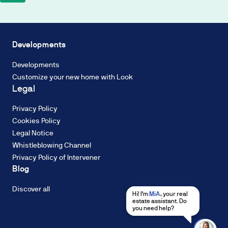
on
a
Biodiversity
2%
Energy
TIN
efficiency
Developments
Fixed
Industrialisation
Rate,
Developments
Circular
with
Customize your new home with Look
economy
a
Legal
Water
French
resources
amortisation
Privacy Policy
Decarbonisation
system
Cookies Policy
of
Legal Notice
constant
Whistleblowing Channel
payments.
Privacy Policy of Intervener
The
ENERGY RATING
Blog
interest
Energy
rate
consumption:
Discover all
Hi! I’m
MiA
, your real
may
A
estate assistant. Do
be
you need help?
fixed