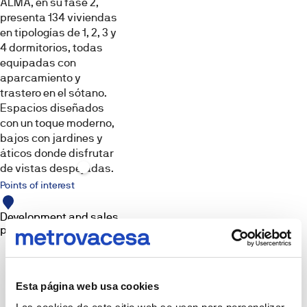
ALMA, en su fase 2,
presenta 134 viviendas
en tipologías de 1, 2, 3 y
4 dormitorios, todas
Others
Videos
equipadas con
Images,
aparcamiento y
infographics
and
trastero en el sótano.
3D
Espacios diseñados
renderings
are
con un toque moderno,
for
bajos con jardines y
illustrative
purposes.
áticos donde disfrutar
The
de vistas despejadas.
furniture,
decorative
Points of interest
elements,
lighting
and
Development and sales
props
shown
point
are
not
part
of
the
deliverable
Esta página web usa cookies
product
unless