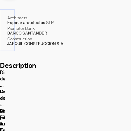
Architects
Espinar arquitectos SLP
Promoter Bank
BANCO SANTANDER
Construction
JARQUIL CONSTRUCCION S.A.
Description
Disfruta
de
Granada
viviendo
Disfruta
en
de:
:
•
Alma
Piscina
La
F3
comunitaria.
promoción
¡En
•
cuenta
construcción!
Espacios
con
En