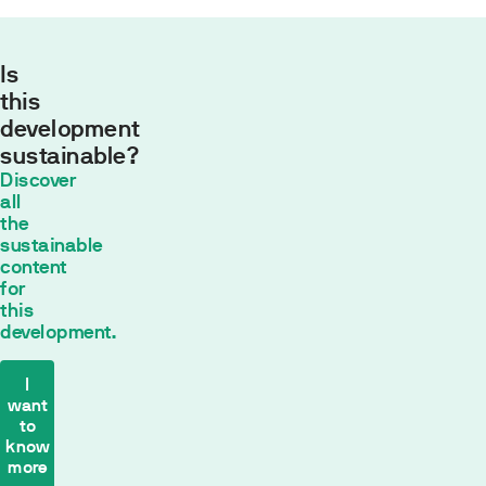
Is
this
development
sustainable?
Monthly
Discover
payment
all
554,43
the
sustainable
€*
content
30
años con
for
un tipo de
this
interés fijo de
development.
2
% TIN
*
The
I
want
payment
to
calculation
know
is
more
based