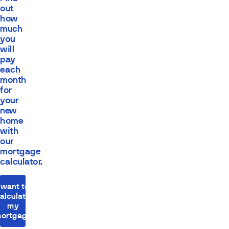
out
how
much
you
will
pay
each
month
for
your
new
home
with
our
mortgage
calculator.
I want to
alculate
my
ortgage