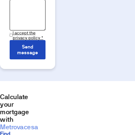
I accept the
privacy policy *
Send
message
Calculate
your
mortgage
with
Metrovacesa
Find