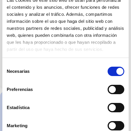
Las cookies de este sitio web se usan para personalizar
expressly
stated
el contenido y los anuncios, ofrecer funciones de redes
otherwise.
sociales y analizar el tráfico. Además, compartimos
The
images
información sobre el uso que haga del sitio web con
may
not
nuestros partners de redes sociales, publicidad y análisis
accurately
reflect
web, quienes pueden combinarla con otra información
dimensions,
que les haya proporcionado o que hayan recopilado a
finishes,
materials
partir del uso que haya hecho de sus servicios.
or
fittings.
The
information
Selección
and
Necesarias
features
de
of
consentimiento
the
home
will
Preferencias
be
specified
in
the
Avenida del Sur nº
Estadística
contractual
2, Granada
documentation
and/or
10:00-14:00, 16:00-
the
schedule
Marketing
19:00
of