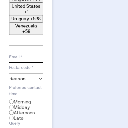
United States
+1
Uruguay
+598
Venezuela
+58
Email *
Postal code *
Preferred contact
time
Morning
Midday
Afternoon
Late
Query