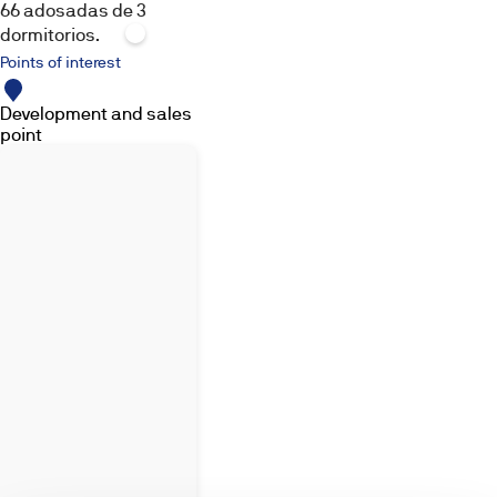
66 adosadas de 3
dormitorios.
Kitchen
Pool
Exterior
Points of interest
Development and sales
point
Others
Videos
Images,
infographics
and
3D
renderings
are
for
illustrative
purposes.
The
furniture,
decorative
elements,
lighting
and