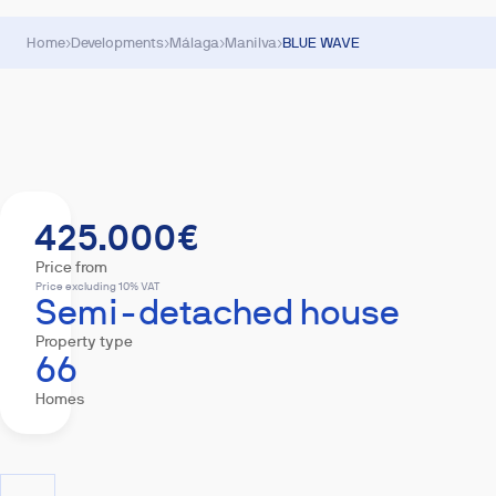
Home
›
Developments
›
Málaga
›
Manilva
›
BLUE WAVE
Summary
Homes
Equipment
Mortgage
425.000€
Price from
Price excluding 10% VAT
Semi-detached house
Property type
66
Homes