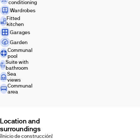
conditioning
Puerto
Banús
Wardrobes
y
Fitted
Marbella.
kitchen
Garages
Images
Garden
Communal
pool
Suite with
bathroom
Sea
views
Communal
area
Living
Bathroom
Bedroom
room
Location and
surroundings
¡Inicio de construcción!