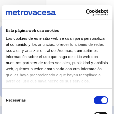
props
shown
are
not
part
of
the
deliverable
product
Esta página web usa cookies
unless
expressly
Avenida Montes de
Las cookies de este sitio web se usan para personalizar
stated
Málaga, 39, Bahía
otherwise.
el contenido y los anuncios, ofrecer funciones de redes
The
de las Rocas 29691
sociales y analizar el tráfico. Además, compartimos
images
Manilva, Málaga
may
información sobre el uso que haga del sitio web con
not
Lunes a Viernes de
accurately
nuestros partners de redes sociales, publicidad y análisis
reflect
10h a 18h y Sábados
web, quienes pueden combinarla con otra información
dimensions,
de 10h a 14h
finishes,
que les haya proporcionado o que hayan recopilado a
materials
or
partir del uso que haya hecho de sus servicios.
Request
fittings.
The
appointment
information
and
Selección
features
Necesarias
de
of
the
consentimiento
home
will