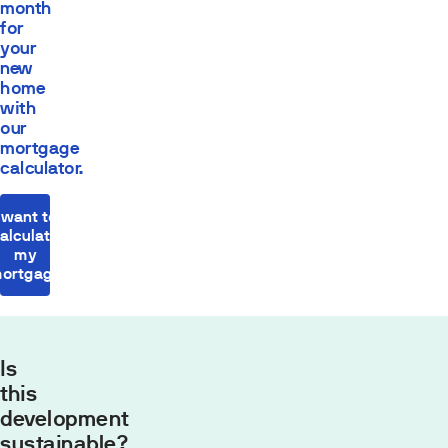
month
for
your
new
home
with
our
mortgage
calculator.
I want to
alculate
my
ortgage
Is
this
development
sustainable?