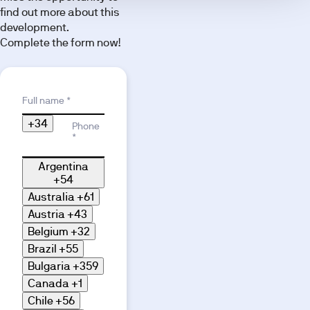
find out more about this
development
development.
through our
Complete the form now!
image
gallery.
Reason for interest
Full name *
+34
Phone
*
Argentina
+54
Australia
+61
Austria
+43
Belgium
+32
Brazil
+55
Bulgaria
+359
Canada
+1
Chile
+56