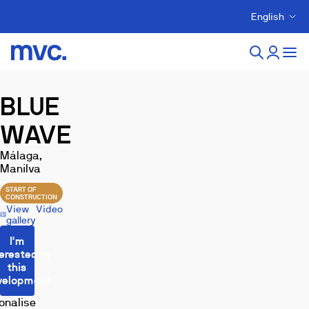
English
BLUE
WAVE
Málaga,
Manilva
START OF
CONSTRUCTION
View
Video
gallery
I'm
erested in
this
velopment
onalise