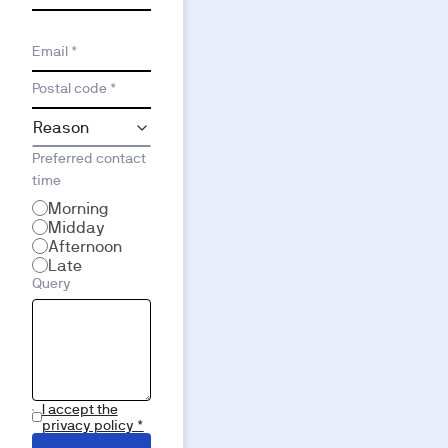
Email *
Postal code *
Preferred contact
time
Morning
Midday
Afternoon
Late
Query
I accept the
privacy policy *