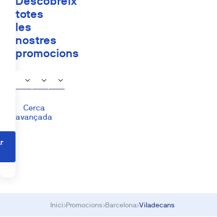
Descobreix
totes
les
nostres
promocions
Cerca
avançada
r
s
Inici
›
Promocions
›
Barcelona
›
Viladecans