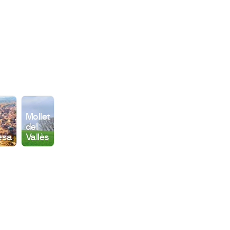
Mollet
del
esa
Vallès