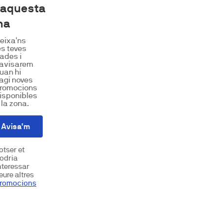
 aquesta
na
eixa'ns
es teves
ades i
'avisarem
uan hi
agi noves
romocions
isponibles
 la zona.
Avisa'm
otser et
odria
nteressar
eure altres
romocions