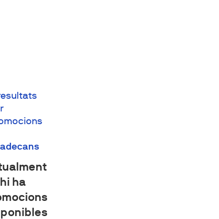
resultats
r
omocions
ladecans
tualment
hi ha
omocions
sponibles