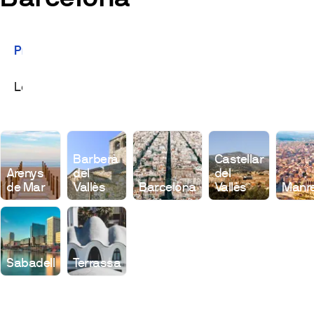
Promocions
Locals
Barberà
Castellar
Arenys
del
del
de Mar
Vallès
Barcelona
Vallès
Manr
Sabadell
Terrassa