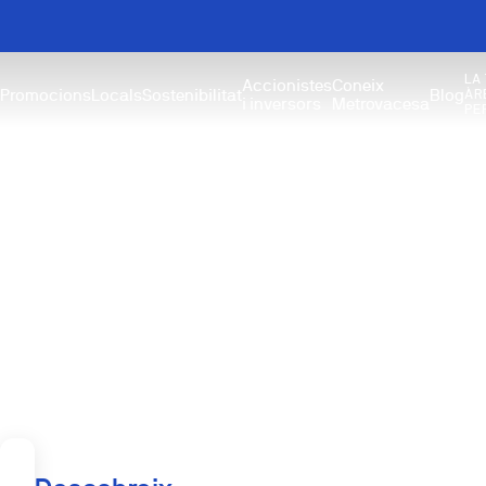
LA
Accionistes
Coneix
Promocions
Locals
Sostenibilitat
Blog
ÀR
i inversors
Metrovacesa
PE
Obra nova a Vil