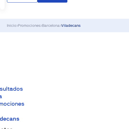
Inicio
›
Promociones
›
Barcelona
›
Viladecans
esultados
a
mociones
adecans