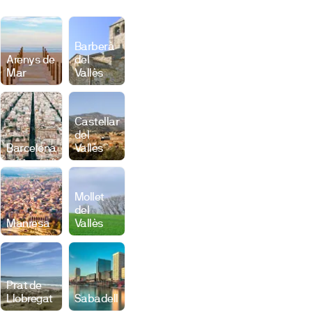
Barberà
Arenys de
del
Mar
Vallès
Castellar
del
Barcelona
Vallès
Mollet
del
Manresa
Vallès
Prat de
Llobregat
Sabadell