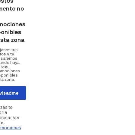
estos
ento no
mociones
ponibles
esta zona
janos tus
tos y te
isaremos
ando haya
evas
omociones
sponibles
 la zona.
visadme
zás te
dría
eresar ver
ras
omociones