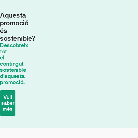
Aquesta
promoció
és
sostenible?
Quota
Descobreix
mensual
tot
554,43
el
contingut
€*
sostenible
30
años con
d'aquesta
un tipo de
promoció.
interés fijo de
2
% TIN
*
Vull
El
saber
més
càlcul
de
la
Biodiversitat
quota
Eficiència
es