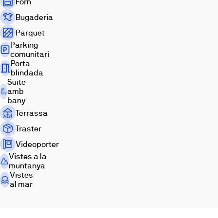
Forn
Bugaderia
Avance
Parquet
Exterior
Saló
obra
Parking
comunitari
Porta
blindada
Suite
amb
bany
Terrassa
Dormitori
Bany
Terrassa
Traster
Videoporter
Vistes a la
muntanya
Vistes
al mar
Tour
Altres