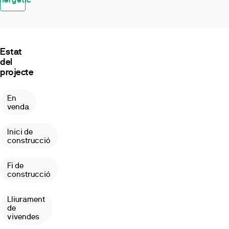
dormitorios
y
áticos
con
terrazas.
Estat
Se
del
projecte
compone
de
2
En
portales
venda
de
8
Inici de
plantas
construcció
(P.B.+6+ático)
ubicados
Fi de
en
construcció
primera
línea
Lliurament
del
de
vivendes
río