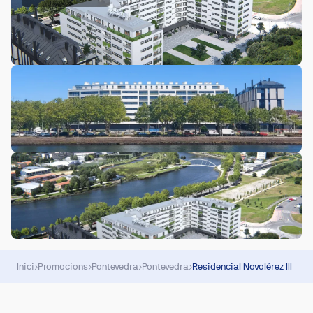
Inici
›
Promocions
›
Pontevedra
›
Pontevedra
›
Residencial Novolérez III