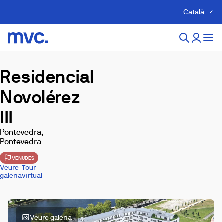
Català
Residencial
Novolérez
III
Pontevedra,
Pontevedra
VENUDES
Veure
Tour
galeria
virtual
Veure galeria