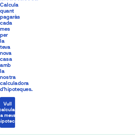
Calcula
quant
pagaràs
cada
mes
per
la
teva
nova
casa
amb
la
nostra
calculadora
d'hipoteques.
Vull
calcular
la meva
hipoteca