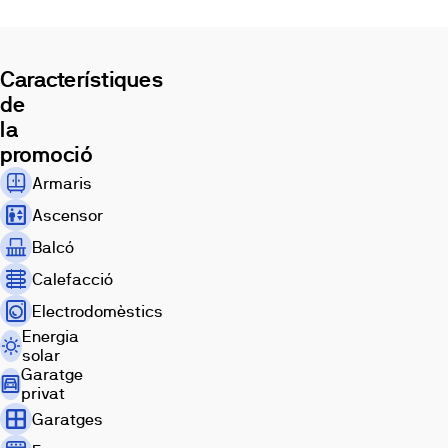
Lérez
y
con
magníficas
Característiques
vistas
de
a
la
la
promoció
ría.
Las
Armaris
viviendas
Ascensor
contarán
con
Balcó
plazas
Calefacció
de
garaje
Electrodomèstics
y
Energia
Imatges
trastero,
solar
Garatge
y
privat
amplias
Garatges
terrazas.