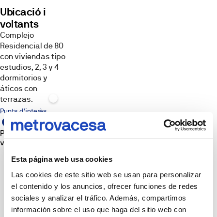
Virtual
Ubicació i
Imatges,
infografies
voltants
i
recreacions
Complejo
3D
Residencial de 80
amb
finalitats
con viviendas tipo
il·lustratives.
estudios, 2, 3 y 4
El
mobiliari,
dormitorios y
els
áticos con
elements
decoratius,
terrazas.
la
il·luminació
Punts d'interès
i
l'attrezzo
mostrats
Promoció i punt de
no
venda
formen
part
del
Esta página web usa cookies
producte
lliurable
Las cookies de este sitio web se usan para personalizar
llevat
que
el contenido y los anuncios, ofrecer funciones de redes
s'indiqui
expressament.
sociales y analizar el tráfico. Además, compartimos
Les
información sobre el uso que haga del sitio web con
imatges
poden