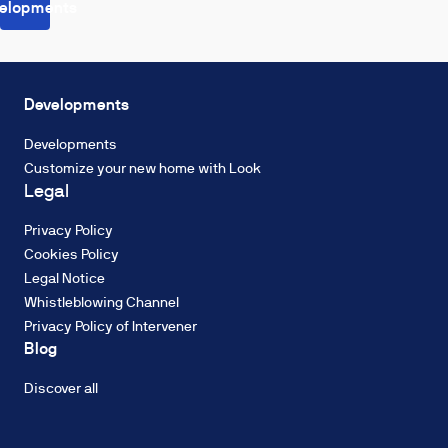
elopments
Did
Did
Did
you
you
you
Developments
know...?
know...?
know...?
With
With
With
Developments
aerothermal
aerothermal
aerothermal
Customize your new home with Look
you
you
you
Legal
can
can
can
save
save
save
Privacy Policy
up
up
up
Cookies Policy
to
to
to
Legal Notice
70%
70%
70%
Whistleblowing Channel
compared
compared
compared
Privacy Policy of Intervener
to
to
to
Blog
other
other
other
electric
electric
electric
Discover all
heating
heating
heating
systems
systems
systems