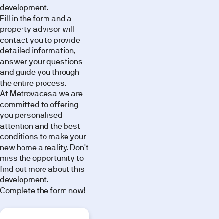
development.
Fill in the form and a
property advisor will
contact you to provide
detailed information,
answer your questions
Bedroom
Bathroom
Exterior
and guide you through
the entire process.
At Metrovacesa we are
committed to offering
you personalised
attention and the best
conditions to make your
new home a reality. Don't
Others
miss the opportunity to
Images,
find out more about this
infographics
development.
and
3D
Complete the form now!
renderings
are
for
illustrative