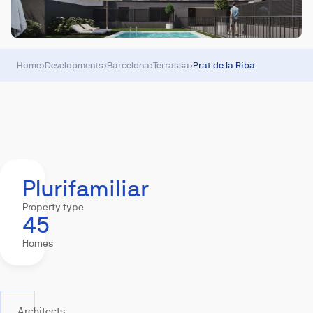
Home
›
Developments
›
Barcelona
›
Terrassa
›
Prat de la Riba
Summary
Equipment
Mortgage
Location
Plurifamiliar
Property type
45
Homes
Architects