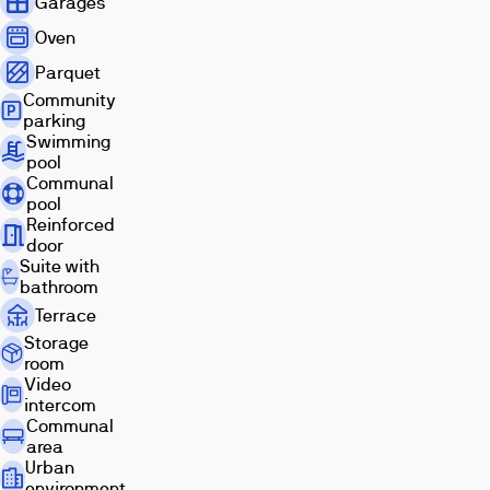
Garages
y
cercanía
Oven
a
Parquet
servicios,
Community
comercios
parking
y
Swimming
conexiones
pool
clave,
Communal
facilitando
pool
el
Reinforced
door
día
Suite with
a
bathroom
día.
Terrace
Storage
room
Video
intercom
Communal
area
Urban
environment