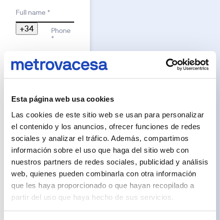
purposes.
Reason for interest
The
Full name *
furniture,
decorative
+34
elements,
Phone
lighting
*
and
props
shown
Argentina
are
+54
not
part
Australia
+61
of
the
Austria
+43
deliverable
Esta página web usa cookies
product
Belgium
+32
unless
Las cookies de este sitio web se usan para personalizar
Brazil
+55
expressly
stated
el contenido y los anuncios, ofrecer funciones de redes
Bulgaria
+359
otherwise.
sociales y analizar el tráfico. Además, compartimos
The
Canada
+1
images
información sobre el uso que haga del sitio web con
may
Chile
+56
not
nuestros partners de redes sociales, publicidad y análisis
China
+86
accurately
reflect
web, quienes pueden combinarla con otra información
Colombia
+57
dimensions,
que les haya proporcionado o que hayan recopilado a
finishes,
Costa Rica
materials
partir del uso que haya hecho de sus servicios.
+506
or
fittings.
Croatia
+385
The