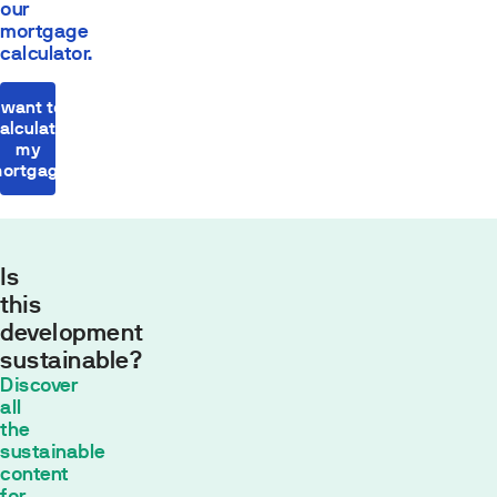
our
mortgage
calculator.
I want to
alculate
my
ortgage
Is
this
development
sustainable?
Monthly
Discover
payment
all
554,43
the
sustainable
€*
content
30
años con
for