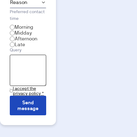
Preferred contact
time
Morning
Midday
Afternoon
Late
Query
I accept the
privacy policy *
Send
message