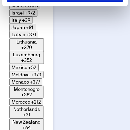
Living
Ireland
+353
room
Israel
+972
Discover the
Italy
+39
spaces of
this
Japan
+81
development
Latvia
+371
through our
Lithuania
image
+370
gallery.
Luxembourg
+352
Mexico
+52
Moldova
+373
Monaco
+377
Montenegro
+382
Morocco
+212
Netherlands
+31
New Zealand
+64