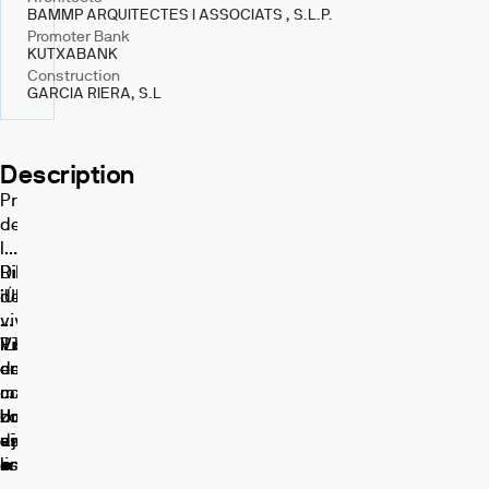
BAMMP ARQUITECTES I ASSOCIATS , S.L.P.
Promoter Bank
KUTXABANK
Construction
GARCIA RIERA, S.L
Description
Prat
de
la
Riba:
Disfruta
¡Última
de:
vivienda!
•
¡Llave
Piscina
Vivienda
en
comunitaria
de
mano!
con
3
Una
zonas
dormitorios
Un
vivienda
ajardinadas.
disponible
espacio
lista
•
en
pensado
para
Espacios
residencialm
para