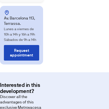
Av. Barcelona 113,
Terrassa.
Lunes a viernes de
10h a 14h y 16h a 19h
Sábados de 9h a 14h
Request
Images
appointment
Interested in this
development?
Living
Discover all the
Kitchen
Pool
room
advantages of this
exclusive Metrovacesa