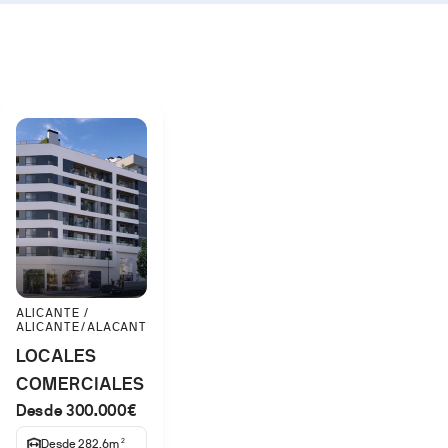
ALICANTE /
ALICANTE/ALACANT
LOCALES
COMERCIALES
Desde 300.000€
LC BL1 BJ 2
Desde 282.6m
2