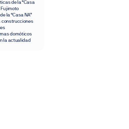
ticas de la “Casa
 Fujimoto
 de la “Casa NA”
as construcciones
les
temas domóticos
 la actualidad