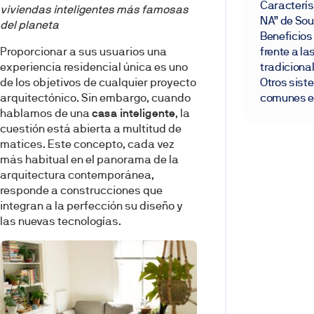
Caracterís
viviendas inteligentes más famosas
NA” de Sou
del planeta
Beneficios
Proporcionar a sus usuarios una
frente a l
experiencia residencial única es uno
tradiciona
de los objetivos de cualquier proyecto
Otros sis
arquitectónico. Sin embargo, cuando
comunes en
hablamos de una
casa inteligente
, la
cuestión está abierta a multitud de
matices. Este concepto, cada vez
más habitual en el panorama de la
arquitectura contemporánea,
responde a construcciones que
integran a la perfección su diseño y
las nuevas tecnologías.