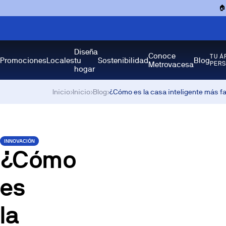

Diseña
Conoce
TU Á
Promociones
Locales
tu
Sostenibilidad
Blog
Metrovacesa
PER
hogar
Inicio
›
Inicio
›
Blog
›
¿Cómo es la casa inteligente más 
INNOVACIÓN
¿Cómo
es
la