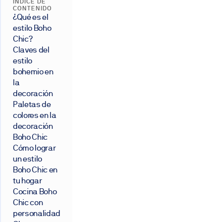
ÍNDICE DE
CONTENIDO
¿Qué es el
estilo Boho
Chic?
Claves del
estilo
bohemio en
la
decoración
Paletas de
colores en la
decoración
Boho Chic
Cómo lograr
un estilo
Boho Chic en
tu hogar
Cocina Boho
Chic con
personalidad