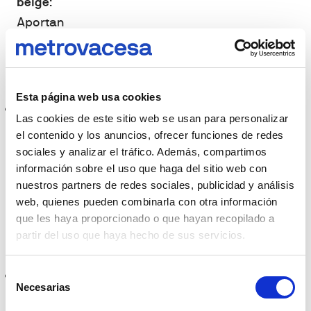
beige
:
Aportan
luminosidad y
sensación de
amplitud.
Esta página web usa cookies
Tonos tierra
:
Las cookies de este sitio web se usan para personalizar
Marrones,
el contenido y los anuncios, ofrecer funciones de redes
ocres y
sociales y analizar el tráfico. Además, compartimos
mostazas
información sobre el uso que haga del sitio web con
nuestros partners de redes sociales, publicidad y análisis
crean un
web, quienes pueden combinarla con otra información
ambiente
que les haya proporcionado o que hayan recopilado a
cálido y
partir del uso que haya hecho de sus servicios.
acogedor.
Selección
Verdes y
Necesarias
de
azules
consentimiento