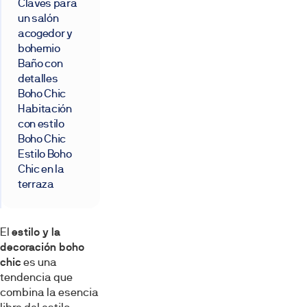
Claves para
un salón
acogedor y
bohemio
Baño con
detalles
Boho Chic
Habitación
con estilo
Boho Chic
Estilo Boho
Chic en la
terraza
El
estilo y la
decoración boho
chic
es una
tendencia que
combina la esencia