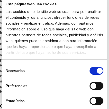
respecto a ejercicios
Esta página web usa cookies
previos, la demanda
estructural se mantiene
Las cookies de este sitio web se usan para personalizar
en niveles muy altos
el contenido y los anuncios, ofrecer funciones de redes
gracias a la llegada
sociales y analizar el tráfico. Además, compartimos
continua de residentes
información sobre el uso que haga del sitio web con
internacionales y
nuestros partners de redes sociales, publicidad y análisis
trabajadores
web, quienes pueden combinarla con otra información
cualificados. Esta presión
que les haya proporcionado o que hayan recopilado a
es tan intensa que incluso
partir del uso que haya hecho de sus servicios.
el parque de viviendas no
principales (segunda
residencia) ha
Selección
descendido en los últimos
Necesarias
de
cuatro años para ser
consentimiento
absorbido por la
Preferencias
demanda de vivienda
habitual.
Estadística
Oferta insuficiente