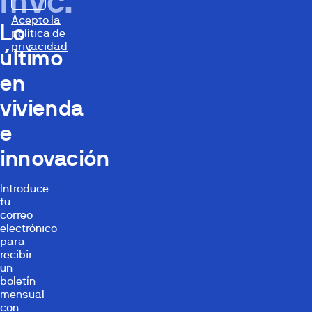
mvc.
Acepto la
Lo
política de
privacidad
último
en
vivienda
e
innovación
Introduce
tu
correo
electrónico
para
recibir
un
boletín
mensual
con