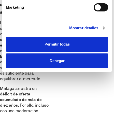
ante un déficit
Marketing
acumulado
La actividad promotora
Mostrar detalles
en la provincia es notable,
con
9.666 visados de
obra nueva concedidos en
Permitir todas
el último año
. Sin
embargo, el informe de
Metrovacesa R3search
Denegar
advierte que este
volumen de producción no
es suficiente para
equilibrar el mercado.
Málaga arrastra un
déficit de oferta
acumulado de más de
diez años
. Por ello, incluso
con una moderación