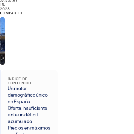
JANUARY
15,
2026
COMPARTIR
ÍNDICE DE
CONTENIDO
Un motor
demográfico único
en España
Oferta insuficiente
ante un déficit
acumulado
Precios en máximos