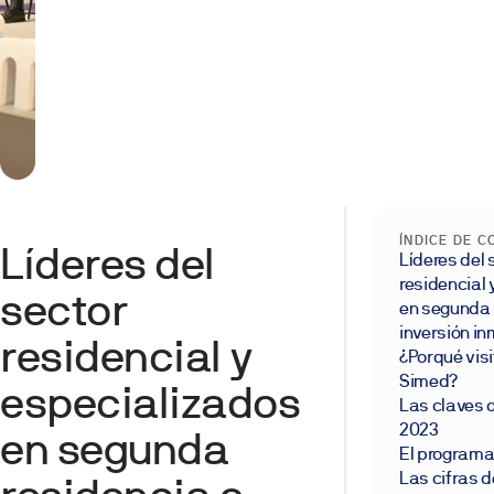
ÍNDICE DE 
Líderes del
Líderes del 
residencial
sector
en segunda 
inversión in
residencial y
¿Porqué visit
Simed?
especializados
Las claves
2023
en segunda
El programa
Las cifras d