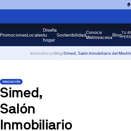

Diseña
Conoce
TU Á
Promociones
Locales
tu
Sostenibilidad
Blog
Metrovacesa
PER
hogar
Inicio
›
Inicio
›
Blog
›
Simed, Salón Inmobiliario del Medit
INNOVACIÓN
Simed,
Salón
Inmobiliario