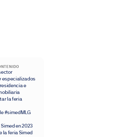
CONTENIDO
sector
 y especializados
residencia e
mobiliaria
ar la feria
 de #simedMLG
 Simed en 2023
e la feria Simed