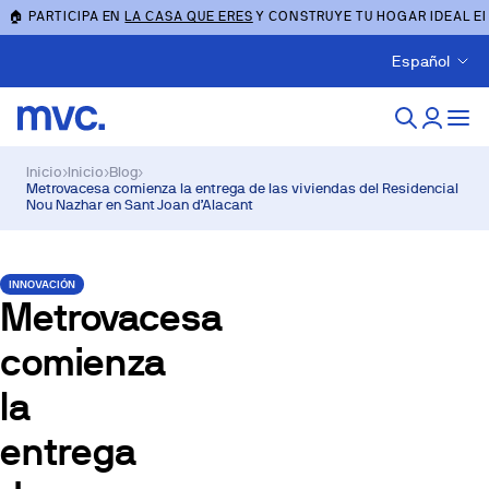
🏠 PARTICIPA EN
LA CASA QUE ERES
Y CONSTRUYE TU HOGAR IDEAL E
Español
Inicio
›
Inicio
›
Blog
›
Metrovacesa comienza la entrega de las viviendas del Residencial
Nou Nazhar en Sant Joan d’Alacant
INNOVACIÓN
Metrovacesa
comienza
la
entrega