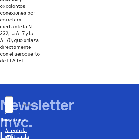
excelentes
conexiones por
carretera
mediante la N-
332, la A-7 y la
A-70, que enlaza
directamente
con el aeropuerto
de El Altet.
Newsletter
Email
mvc.
Suscribirme
Acepto la
Lo
política de