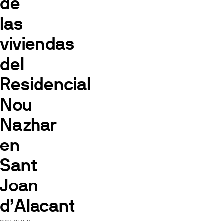
de
las
viviendas
del
Residencial
Nou
Nazhar
en
Sant
Joan
d’Alacant