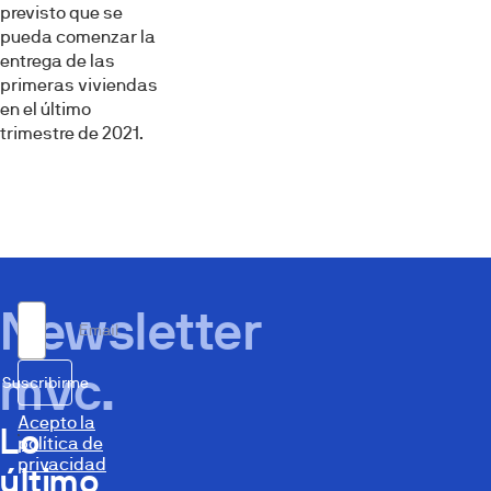
previsto que se
pueda comenzar la
entrega de las
primeras viviendas
en el último
trimestre de 2021.
Newsletter
Email
mvc.
Suscribirme
Acepto la
Lo
política de
privacidad
último