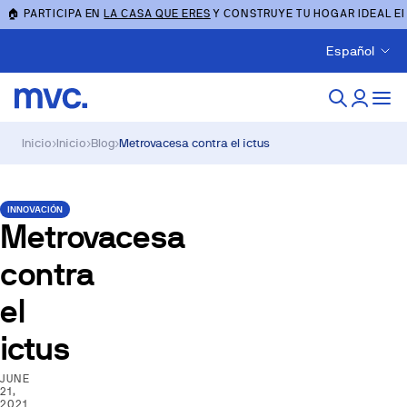
🏠 PARTICIPA EN
LA CASA QUE ERES
Y CONSTRUYE TU HOGAR IDEAL E
Español
Inicio
›
Inicio
›
Blog
›
Metrovacesa contra el ictus
INNOVACIÓN
Metrovacesa
contra
el
ictus
JUNE
21,
2021