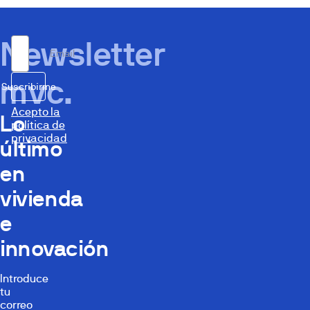
Newsletter
Email
mvc.
Suscribirme
Acepto la
Lo
política de
privacidad
último
en
vivienda
e
innovación
Introduce
tu
correo