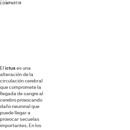
COMPARTIR
El
ictus
es una
alteración de la
circulación cerebral
que compromete la
llegada de sangre al
cerebro provocando
daño neuronal que
puede llegar a
provocar secuelas
importantes. En los