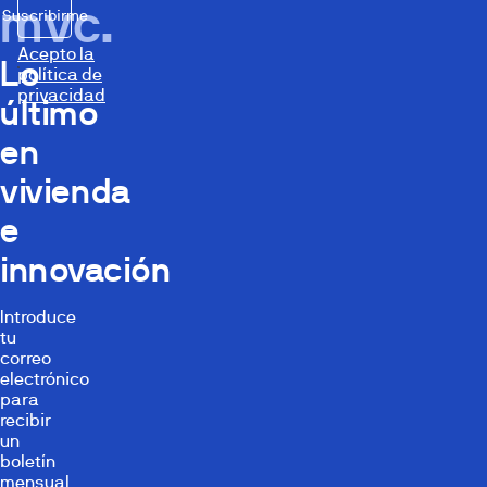
mvc.
Suscribirme
Acepto la
Lo
política de
privacidad
último
en
vivienda
e
innovación
Introduce
tu
correo
electrónico
para
recibir
un
boletín
mensual