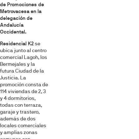
de Promociones de
Metrovacesa en la
delegación de
Andalucía
Occidental.
Residencial K2
se
ubica junto al centro
comercial Lagoh, los
Bermejales y la
futura Ciudad de la
Justicia. La
Esta página web usa cookies
promoción consta de
Las cookies de este sitio web se usan para personalizar
114 viviendas de 2, 3
el contenido y los anuncios, ofrecer funciones de redes
y 4 dormitorios,
sociales y analizar el tráfico. Además, compartimos
todas con terraza,
información sobre el uso que haga del sitio web con
garaje y trastero,
nuestros partners de redes sociales, publicidad y análisis
además de dos
web, quienes pueden combinarla con otra información
locales comerciales
y amplias zonas
que les haya proporcionado o que hayan recopilado a