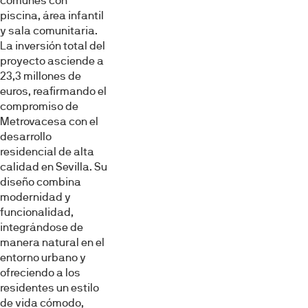
comunes con
partir del uso que haya hecho de sus servicios.
piscina, área infantil
y sala comunitaria.
Selección
La inversión total del
Necesarias
de
proyecto asciende a
consentimiento
23,3 millones de
euros, reafirmando el
Preferencias
compromiso de
Metrovacesa con el
desarrollo
Estadística
residencial de alta
calidad en Sevilla. Su
Marketing
diseño combina
modernidad y
funcionalidad,
integrándose de
Mostrar detalles
manera natural en el
entorno urbano y
ofreciendo a los
Permitir todas
residentes un estilo
de vida cómodo,