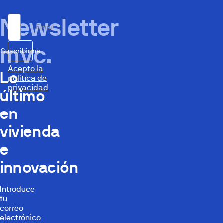
Newsletter
Email
mvc.
Suscribirme
Acepto la
Lo
política de
privacidad
último
en
vivienda
e
innovación
Introduce
tu
correo
electrónico