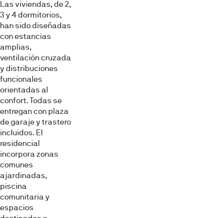
Las viviendas, de 2,
que les haya proporcionado o que hayan recopilado a
3 y 4 dormitorios,
partir del uso que haya hecho de sus servicios.
han sido diseñadas
con estancias
amplias,
Selección
ventilación cruzada
Necesarias
de
y distribuciones
consentimiento
funcionales
Preferencias
orientadas al
confort. Todas se
entregan con plaza
Estadística
de garaje y trastero
incluidos. El
residencial
Marketing
incorpora zonas
comunes
ajardinadas,
piscina
Mostrar detalles
comunitaria y
espacios