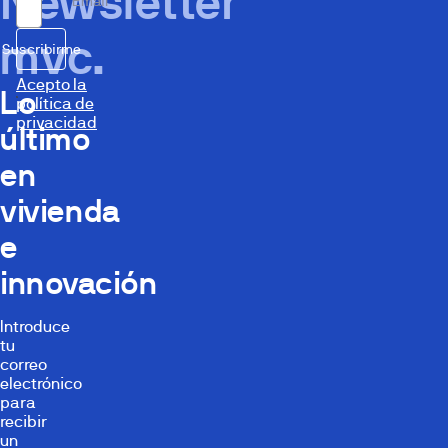
Newsletter
Email
mvc.
Suscribirme
Acepto la
Lo
política de
privacidad
último
en
vivienda
e
innovación
Introduce
tu
correo
electrónico
para
recibir
un