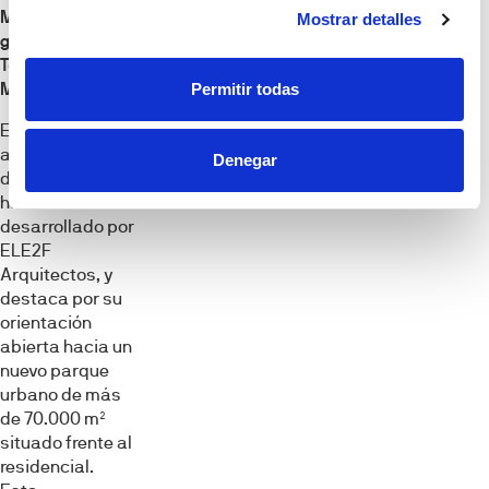
Mosquera,
Mostrar detalles
gerente de
Torrenova en
Metrovacesa
.
Permitir todas
El diseño
arquitectónico
Denegar
de la promoción
ha sido
desarrollado por
ELE2F
Arquitectos, y
destaca por su
orientación
abierta hacia un
nuevo parque
urbano de más
de 70.000 m²
situado frente al
residencial.