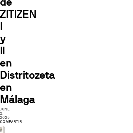
de
ZITIZEN
I
y
II
en
Distritozeta
en
Málaga
JUNE
2,
2025
COMPARTIR