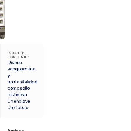
ÍNDICE DE
CONTENIDO
Diseño
vanguardista
y
sostenibilidad
como sello
distintivo
Un enclave
con futuro