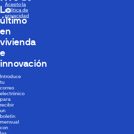
Acepto la
Lo
política de
privacidad
último
en
vivienda
e
innovación
Introduce
tu
correo
electrónico
para
recibir
un
boletín
mensual
con
las