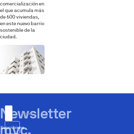
comercialización en
el que acumula más
de 600 viviendas,
en este nuevo barrio
sostenible de la
ciudad.
Newsletter
Email
mvc.
Suscribirme