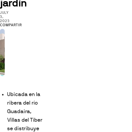
jardín
JULY
3,
2023
COMPARTIR
Ubicada en la
ribera del río
Guadaira,
Villas del Tíber
se distribuye