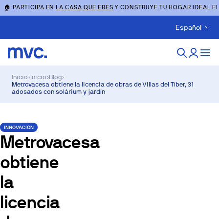
🏠 PARTICIPA EN
LA CASA QUE ERES
Y CONSTRUYE TU HOGAR IDEAL E
Español
Inicio
›
Inicio
›
Blog
›
Metrovacesa obtiene la licencia de obras de Villas del Tíber, 31
adosados con solárium y jardín
INNOVACIÓN
Metrovacesa
obtiene
la
licencia