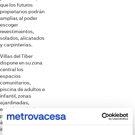
que los futuros
propietarios podrán
ampliar, al poder
escoger
revestimientos,
solados, alicatados
y carpinterías.
Villas del Tíber
dispone en su zona
central los
espacios
comunitarios,
piscina de adultos e
infantil, zonas
ajardinadas,
estacionamiento
para bicicletas y
área de juegos
infantiles. Además,