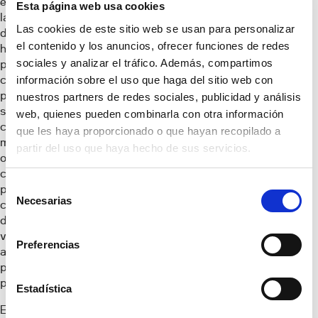
en su adaptación a
Esta página web usa cookies
las características
Las cookies de este sitio web se usan para personalizar
del entorno, las dos
el contenido y los anuncios, ofrecer funciones de redes
hileras más
sociales y analizar el tráfico. Además, compartimos
próximas al río
cuentan con
información sobre el uso que haga del sitio web con
parking en
nuestros partners de redes sociales, publicidad y análisis
superficie cubierto
web, quienes pueden combinarla con otra información
con pérgola
que les haya proporcionado o que hayan recopilado a
mientras que las
partir del uso que haya hecho de sus servicios.
otras dos hileras
cuentan con
Selección
parking en sótano
Necesarias
de
común con acceso
directo desde cada
consentimiento
vivienda,
Preferencias
amparando la
privacidad de cada
propietario.
Estadística
En su claro