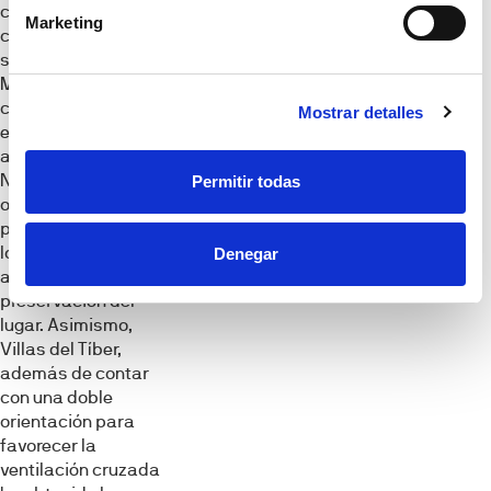
compromiso por la
Marketing
construcción
sostenible
Metrovacesa ha
confiado en el
Mostrar detalles
estudio de
arquitectura
Novarquia,
Permitir todas
originario de Sevilla
para integrar todos
los elementos que
Denegar
aseguren la
preservación del
lugar. Asimismo,
Villas del Tíber,
además de contar
con una doble
orientación para
favorecer la
ventilación cruzada